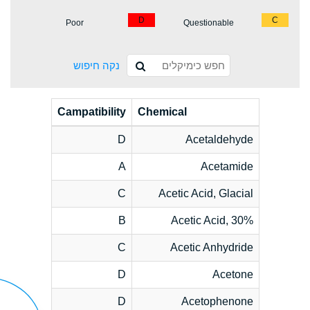
D
C
Poor
Questionable
נקה חיפוש
Campatibility
Chemical
D
Acetaldehyde
A
Acetamide
C
Acetic Acid, Glacial
B
Acetic Acid, 30%
C
Acetic Anhydride
D
Acetone
D
Acetophenone