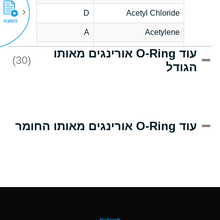
D
Acetyl Chloride
הזמנה
A
Acetylene
עוד O-Ring אורינגים מאותו
D
Acrlylonitrile
(30)
הגודל
A
Adipic Acid
D
Alkazene
(Dibromoethylbenzene)
A
Alum-NH3-Cr-K
עוד O-Ring אורינגים מאותו החומר
(Aqueous)
B
Aluminum Acetate
(Aqueous)
A
Aluminum Chloride
(Aqueous)
A
Aluminum Fluoride