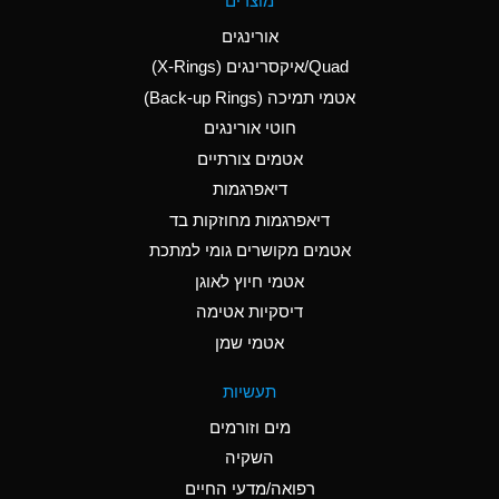
מוצרים
(Aqueous)
אורינגים
A
Aluminum Nitrate
Quad/איקסרינגים (X-Rings)
(Aqueous)
אטמי תמיכה (Back-up Rings)
A
Aluminum Phosphate
חוטי אורינגים
(Aqueous)
אטמים צורתיים
A
Aluminum Sulfate
דיאפרגמות
(Aqueous)
דיאפרגמות מחוזקות בד
B
Ammonia Anhydrous
אטמים מקושרים גומי למתכת
אטמי חיוץ לאוגן
A
Ammonia Gas (cold)
דיסקיות אטימה
D
Ammonia Gas (hot)
אטמי שמן
D
Ammonium Carbonate
תעשיות
(Aqueous)
מים וזורמים
A
Ammonium Chloride
השקיה
(Aqueous)
רפואה/מדעי החיים