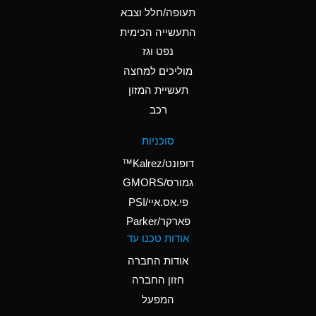
D
Ammonium Hydroxide
תעופה/חלל וצבא
(conc.)
התעשייה הכימית
נפט וגז
A
Ammonium Nitrate
(Aqueous)
מוליכים למחצה
תעשיית המזון
A
Ammonium Nitrite
רכב
(Aqueous)
D
Ammonium Persulfate
סוכניות
(Aqueous)
דופונט/Kalrez™
A
Ammonium Phosphate
גמורס/GMORS
(Aqueous)
פי.אס.איי/PSI
פארקר/Parker
A
Ammonium Sulfate
אודות טכנו עד
(Aqueous)
אודות החברה
D
Amyl Acetate (Banana
חזון החברה
Oil)
המפעל
B
Amyl Alcohol