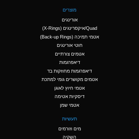
A
Aluminum Fluoride
מוצרים
(Aqueous)
אורינגים
A
Aluminum Nitrate
Quad/איקסרינגים (X-Rings)
(Aqueous)
אטמי תמיכה (Back-up Rings)
A
Aluminum Phosphate
חוטי אורינגים
(Aqueous)
אטמים צורתיים
A
Aluminum Sulfate
דיאפרגמות
(Aqueous)
דיאפרגמות מחוזקות בד
B
Ammonia Anhydrous
אטמים מקושרים גומי למתכת
אטמי חיוץ לאוגן
A
Ammonia Gas (cold)
דיסקיות אטימה
D
Ammonia Gas (hot)
אטמי שמן
D
Ammonium Carbonate
תעשיות
(Aqueous)
מים וזורמים
A
Ammonium Chloride
השקיה