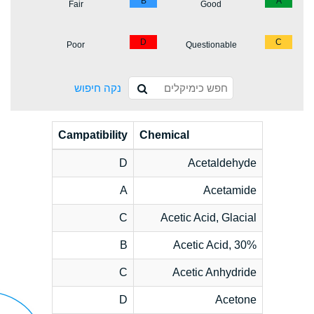
B
A
Fair
Good
D
C
Poor
Questionable
נקה חיפוש
Campatibility
Chemical
D
Acetaldehyde
A
Acetamide
C
Acetic Acid, Glacial
B
Acetic Acid, 30%
C
Acetic Anhydride
D
Acetone