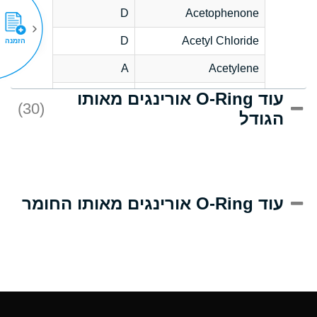
D
Acetophenone
D
Acetyl Chloride
הזמנה
A
Acetylene
עוד O-Ring אורינגים מאותו
D
Acrlylonitrile
(30)
הגודל
A
Adipic Acid
D
Alkazene
(Dibromoethylbenzene)
A
Alum-NH3-Cr-K
עוד O-Ring אורינגים מאותו החומר
(Aqueous)
B
Aluminum Acetate
(Aqueous)
A
Aluminum Chloride
(Aqueous)