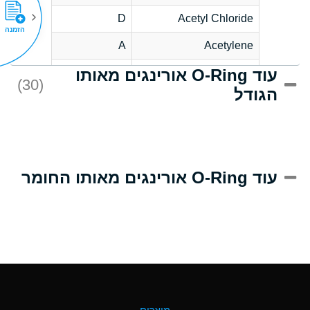
D
Acetyl Chloride
הזמנה
A
Acetylene
עוד O-Ring אורינגים מאותו
D
Acrlylonitrile
(30)
הגודל
A
Adipic Acid
D
Alkazene
(Dibromoethylbenzene)
A
Alum-NH3-Cr-K
עוד O-Ring אורינגים מאותו החומר
(Aqueous)
B
Aluminum Acetate
(Aqueous)
A
Aluminum Chloride
(Aqueous)
A
Aluminum Fluoride