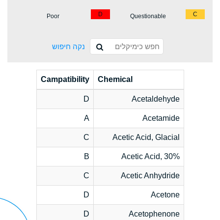
D
C
Poor
Questionable
נקה חיפוש
Campatibility
Chemical
D
Acetaldehyde
A
Acetamide
C
Acetic Acid, Glacial
B
Acetic Acid, 30%
C
Acetic Anhydride
D
Acetone
D
Acetophenone