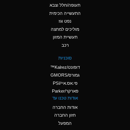
D
Ammonium Hydroxide
תעופה/חלל וצבא
(conc.)
התעשייה הכימית
נפט וגז
A
Ammonium Nitrate
(Aqueous)
מוליכים למחצה
תעשיית המזון
A
Ammonium Nitrite
רכב
(Aqueous)
D
Ammonium Persulfate
סוכניות
(Aqueous)
דופונט/Kalrez™
A
Ammonium Phosphate
גמורס/GMORS
(Aqueous)
פי.אס.איי/PSI
פארקר/Parker
A
Ammonium Sulfate
אודות טכנו עד
(Aqueous)
אודות החברה
D
Amyl Acetate (Banana
חזון החברה
Oil)
המפעל
B
Amyl Alcohol