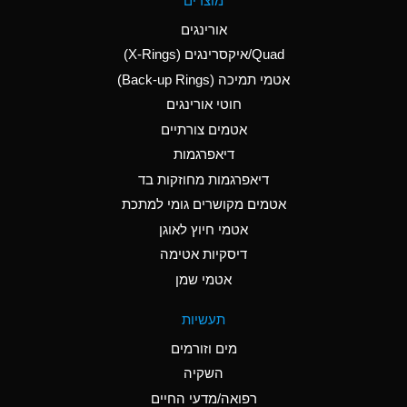
מוצרים
(Aqueous)
אורינגים
A
Aluminum Nitrate
Quad/איקסרינגים (X-Rings)
(Aqueous)
אטמי תמיכה (Back-up Rings)
A
Aluminum Phosphate
חוטי אורינגים
(Aqueous)
אטמים צורתיים
A
Aluminum Sulfate
דיאפרגמות
(Aqueous)
דיאפרגמות מחוזקות בד
B
Ammonia Anhydrous
אטמים מקושרים גומי למתכת
אטמי חיוץ לאוגן
A
Ammonia Gas (cold)
דיסקיות אטימה
D
Ammonia Gas (hot)
אטמי שמן
D
Ammonium Carbonate
תעשיות
(Aqueous)
מים וזורמים
A
Ammonium Chloride
השקיה
(Aqueous)
רפואה/מדעי החיים