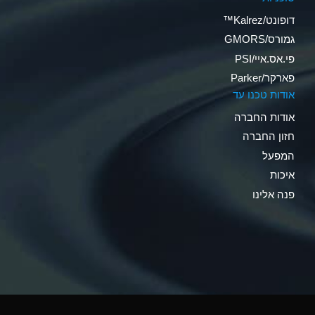
דופונט/Kalrez™
גמורס/GMORS
פי.אס.איי/PSI
פארקר/Parker
אודות טכנו עד
אודות החברה
חזון החברה
המפעל
איכות
פנה אלינו