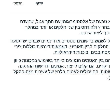
א טבעת של אלסטומר/גומי עם חתך עגול, שנועדה
חריץ ולהידחס בין שני חלקים או יותר במהלך
כך ליצור איטום.
ול לשמש ביישומים סטטיים או דינמיים שבהם יש תנועה
 החלקים לבין האורינג. דוגמאות דינמיות כוללות צירי
תובבים ובוכנות הידראוליות.
הם בין האטמים הנפוצים ביותר בשימוש במכונות כיוון
יקרים, הם קלים לייצור, אמינים ודרישות ההתקנה
טות. הם יכולים לאטום בלחץ של עשרות מגה-פסקל