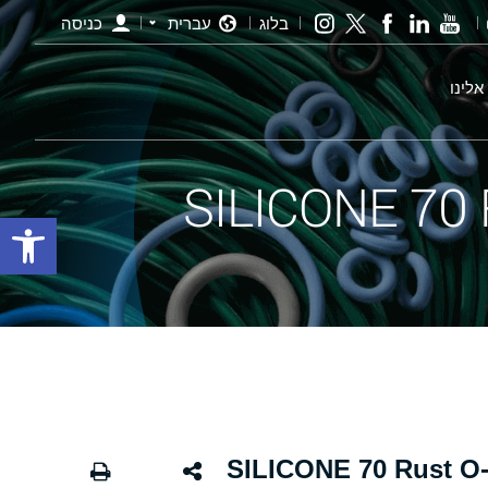
בלוג
עברית
כניסה
אלינו
פתח סרגל
ורינג חלודה - 8.00×2.50 SILICONE 70 Rust O-