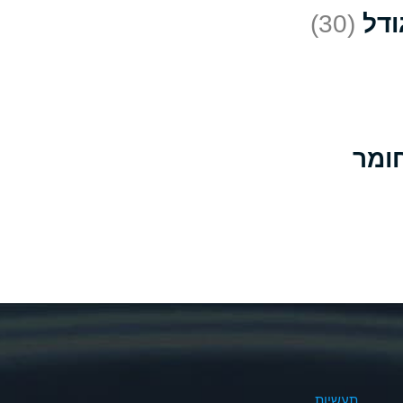
(30)
D
*
D
A
D
B
B
B
A
A
תעשיות