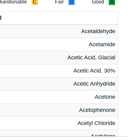
uestionable
C
Fair
B
Good
A
l
Acetaldehyde
Acetamide
Acetic Acid, Glacial
Acetic Acid, 30%
Acetic Anhydride
Acetone
Acetophenone
Acetyl Chloride
Acetylene