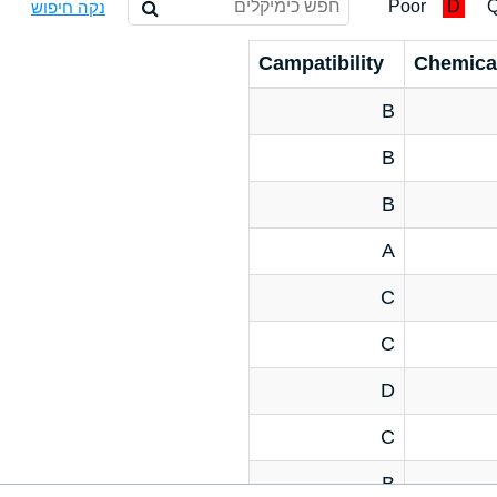
Poor
D
Q
נקה חיפוש
Campatibility
Chemica
B
B
B
A
C
C
D
C
B