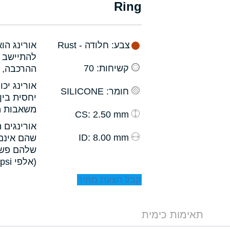
Ring
צבע
: חלודה - Rust
אורינג הו
להתיישב ב
קשיחות
: 70
ההרכבה, ו
אורינג יכ
חומר
: SILICONE
יחסית בין
משאבות מס
: 2.50 mm
CS
אורינגים 
: 8.00 mm
ID
שהם אינם 
שלהם פשו
(אלפי psi).
קבל הצעת מחיר
תאימות כימית