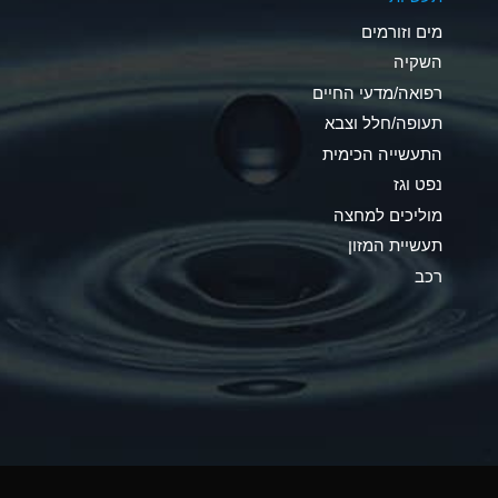
C
מים וזורמים
A
השקיה
רפואה/מדעי החיים
A
תעופה/חלל וצבא
*
התעשייה הכימית
נפט וגז
*
מוליכים למחצה
A
תעשיית המזון
רכב
*
B
*
A
*