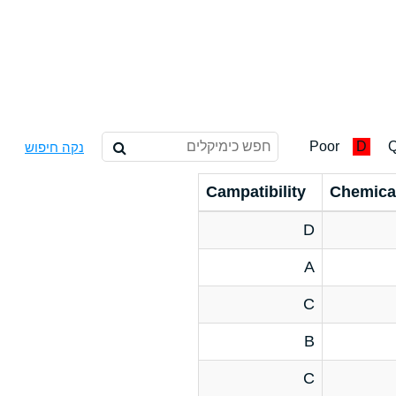
Poor
D
Q
נקה חיפוש
Campatibility
Chemica
D
A
C
B
C