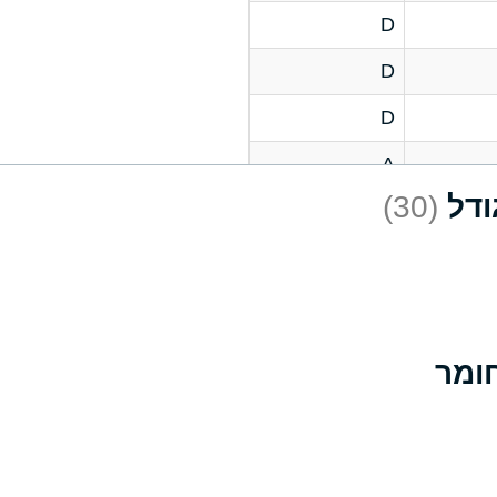
D
D
D
A
(30)
D
A
D
A
B
A
A