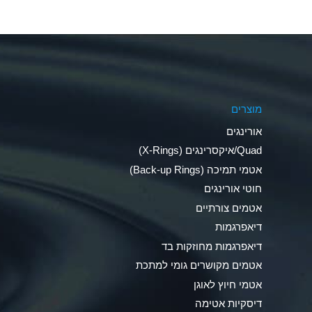
Aluminum Nitrate (Aqueous)
Aluminum Phosphate (Aqueous)
Aluminum Sulfate (Aqueous)
מוצרים
Ammonia Anhydrous
אורינגים
Ammonia Gas (cold)
Quad/איקסרינגים (X-Rings)
אטמי תמיכה (Back-up Rings)
Ammonia Gas (hot)
חוטי אורינגים
Ammonium Carbonate (Aqueous)
אטמים צורתיים
דיאפרגמות
Ammonium Chloride (Aqueous)
דיאפרגמות מחוזקות בד
Ammonium Hydroxide (conc.)
אטמים מקושרים גומי למתכת
אטמי חיוץ לאוגן
Ammonium Nitrate (Aqueous)
דיסקיות אטימה