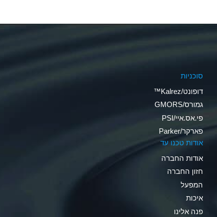
סוכניות
דופונט/Kalrez™
גמורס/GMORS
פי.אס.איי/PSI
פארקר/Parker
אודות טכנו עד
אודות החברה
חזון החברה
המפעל
איכות
פנה אלינו