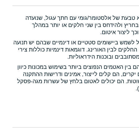
א טבעת של אלסטומר/גומי עם חתך עגול, שנועדה
חריץ ולהידחס בין שני חלקים או יותר במהלך
כך ליצור איטום.
ול לשמש ביישומים סטטיים או דינמיים שבהם יש תנועה
 החלקים לבין האורינג. דוגמאות דינמיות כוללות צירי
תובבים ובוכנות הידראוליות.
הם בין האטמים הנפוצים ביותר בשימוש במכונות כיוון
יקרים, הם קלים לייצור, אמינים ודרישות ההתקנה
טות. הם יכולים לאטום בלחץ של עשרות מגה-פסקל