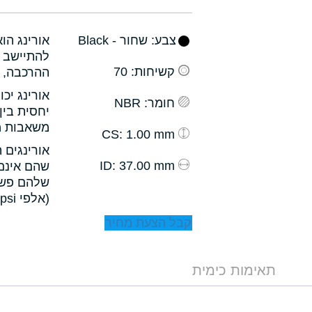
צבע
: שחור - Black
אורינג הו
להתיישב ב
קשיחות
: 70
ההרכבה, ו
אורינג יכ
חומר
: NBR
יחסית בין
משאבות מס
: 1.00 mm
CS
אורינגים 
: 37.00 mm
ID
שהם אינם 
שלהם פשו
(אלפי psi).
קבל הצעת מחיר
תאימות כימית