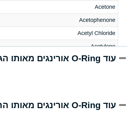
Acetone
Acetophenone
Acetyl Chloride
Acetylene
עוד O-Ring אורינגים מאותו הגודל
Acrlylonitrile
Adipic Acid
Alkazene (Dibromoethylbenzene)
Alum-NH3-Cr-K (Aqueous)
עוד O-Ring אורינגים מאותו החומר
Aluminum Acetate (Aqueous)
Aluminum Chloride (Aqueous)
Aluminum Fluoride (Aqueous)