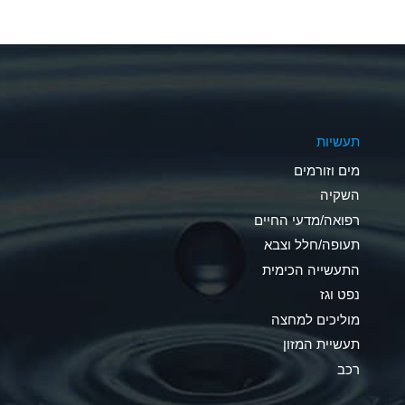
A
A
A
תעשיות
B
מים וזורמים
A
השקיה
רפואה/מדעי החיים
D
תעופה/חלל וצבא
D
התעשייה הכימית
נפט וגז
A
מוליכים למחצה
D
תעשיית המזון
רכב
A