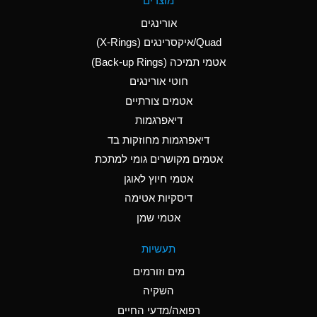
מוצרים
(Aqueous)
אורינגים
A
Aluminum Nitrate
Quad/איקסרינגים (X-Rings)
(Aqueous)
אטמי תמיכה (Back-up Rings)
A
Aluminum Phosphate
חוטי אורינגים
(Aqueous)
אטמים צורתיים
A
Aluminum Sulfate
דיאפרגמות
(Aqueous)
דיאפרגמות מחוזקות בד
B
Ammonia Anhydrous
אטמים מקושרים גומי למתכת
אטמי חיוץ לאוגן
A
Ammonia Gas (cold)
דיסקיות אטימה
D
Ammonia Gas (hot)
אטמי שמן
D
Ammonium Carbonate
תעשיות
(Aqueous)
מים וזורמים
A
Ammonium Chloride
השקיה
(Aqueous)
רפואה/מדעי החיים