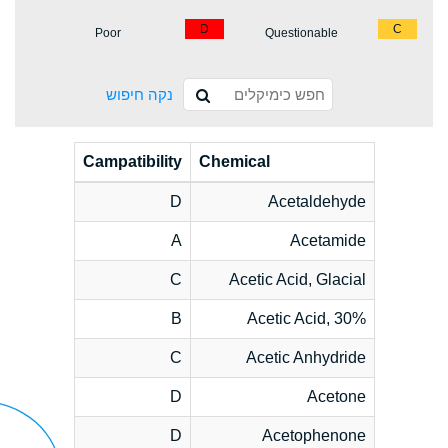
D
C
Poor
Questionable
נקה חיפוש
Campatibility
Chemical
D
Acetaldehyde
A
Acetamide
C
Acetic Acid, Glacial
B
Acetic Acid, 30%
C
Acetic Anhydride
D
Acetone
D
Acetophenone