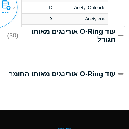
D
Acetyl Chloride
הזמנה
A
Acetylene
עוד O-Ring אורינגים מאותו
D
Acrlylonitrile
(30)
הגודל
A
Adipic Acid
D
Alkazene
(Dibromoethylbenzene)
A
Alum-NH3-Cr-K
עוד O-Ring אורינגים מאותו החומר
(Aqueous)
B
Aluminum Acetate
(Aqueous)
A
Aluminum Chloride
(Aqueous)
A
Aluminum Fluoride