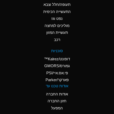
D
Ammonium Hydroxide
תעופה/חלל וצבא
(conc.)
התעשייה הכימית
נפט וגז
A
Ammonium Nitrate
(Aqueous)
מוליכים למחצה
תעשיית המזון
A
Ammonium Nitrite
רכב
(Aqueous)
D
Ammonium Persulfate
סוכניות
(Aqueous)
דופונט/Kalrez™
A
Ammonium Phosphate
גמורס/GMORS
(Aqueous)
פי.אס.איי/PSI
פארקר/Parker
A
Ammonium Sulfate
אודות טכנו עד
(Aqueous)
אודות החברה
D
Amyl Acetate (Banana
חזון החברה
Oil)
המפעל
B
Amyl Alcohol