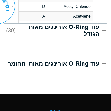
D
Acetyl Chloride
הזמנה
A
Acetylene
עוד O-Ring אורינגים מאותו
D
Acrlylonitrile
(30)
הגודל
A
Adipic Acid
D
Alkazene
(Dibromoethylbenzene)
A
Alum-NH3-Cr-K
עוד O-Ring אורינגים מאותו החומר
(Aqueous)
B
Aluminum Acetate
(Aqueous)
A
Aluminum Chloride
(Aqueous)
A
Aluminum Fluoride