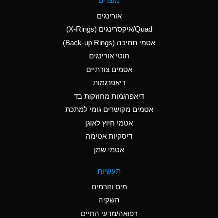
מוצרים
(Aqueous)
אורינגים
A
Aluminum Nitrate
Quad/איקסרינגים (X-Rings)
(Aqueous)
אטמי תמיכה (Back-up Rings)
A
Aluminum Phosphate
חוטי אורינגים
(Aqueous)
אטמים צורתיים
A
Aluminum Sulfate
דיאפרגמות
(Aqueous)
דיאפרגמות מחוזקות בד
B
Ammonia Anhydrous
אטמים מקושרים גומי למתכת
אטמי חיוץ לאוגן
A
Ammonia Gas (cold)
דיסקיות אטימה
D
Ammonia Gas (hot)
אטמי שמן
D
Ammonium Carbonate
תעשיות
(Aqueous)
מים וזורמים
A
Ammonium Chloride
השקיה
(Aqueous)
רפואה/מדעי החיים