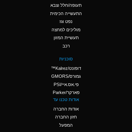
D
Ammonium Hydroxide
תעופה/חלל וצבא
(conc.)
התעשייה הכימית
נפט וגז
A
Ammonium Nitrate
(Aqueous)
מוליכים למחצה
תעשיית המזון
A
Ammonium Nitrite
רכב
(Aqueous)
D
Ammonium Persulfate
סוכניות
(Aqueous)
דופונט/Kalrez™
A
Ammonium Phosphate
גמורס/GMORS
(Aqueous)
פי.אס.איי/PSI
פארקר/Parker
A
Ammonium Sulfate
אודות טכנו עד
(Aqueous)
אודות החברה
D
Amyl Acetate (Banana
חזון החברה
Oil)
המפעל
B
Amyl Alcohol