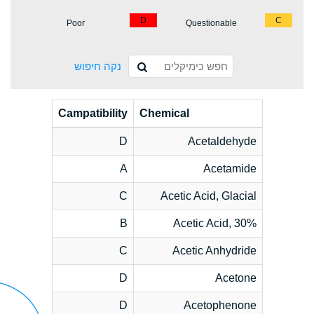
D
C
Poor
Questionable
נקה חיפוש
Campatibility
Chemical
D
Acetaldehyde
A
Acetamide
C
Acetic Acid, Glacial
B
Acetic Acid, 30%
C
Acetic Anhydride
D
Acetone
D
Acetophenone