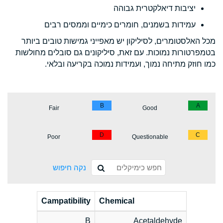
יציבות דיאלקטרית גבוהה
עמידות בשמנים, חומרים כימיים וממסים רבים
מכל האלסטומרים, לסיליקון יש מאפייני גמישות טובים ביותר
בטמפרטורות נמוכות. עם זאת, סיליקונים גם סובלים מחולשות
כמו חוזק מתיחה נמוך, ועמידות נמוכה בקריעה ובלאי.
B
A
Fair
Good
D
C
Poor
Questionable
נקה חיפוש
Campatibility
Chemical
B
Acetaldehyde