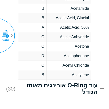
B
Acetamide
B
Acetic Acid, Glacial
A
Acetic Acid, 30%
C
Acetic Anhydride
הזמנה
C
Acetone
D
Acetophenone
C
Acetyl Chloride
B
Acetylene
עוד O-Ring אורינגים מאותו
D
Acrlylonitrile
(30)
הגודל
*
Adipic Acid
D
Alkazene
(Dibromoethylbenzene)