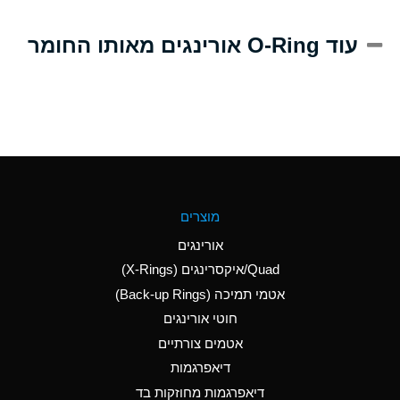
A
Alum-NH3-Cr-K
עוד O-Ring אורינגים מאותו החומר
(Aqueous)
D
Aluminum Acetate
(Aqueous)
B
Aluminum Chloride
(Aqueous)
B
Aluminum Fluoride
מוצרים
(Aqueous)
אורינגים
B
Aluminum Nitrate
Quad/איקסרינגים (X-Rings)
(Aqueous)
אטמי תמיכה (Back-up Rings)
A
Aluminum Phosphate
חוטי אורינגים
(Aqueous)
אטמים צורתיים
A
Aluminum Sulfate
דיאפרגמות
(Aqueous)
דיאפרגמות מחוזקות בד