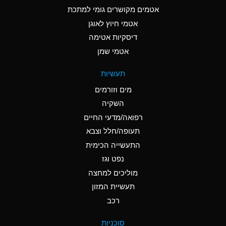
C
Ammonia Anhydrous
אטמים מקושרים גומי למתכת
אטמי חיוץ לאוגן
A
Ammonia Gas (cold)
דיסקיות אטימה
A
Ammonia Gas (hot)
אטמי שמן
*
Ammonium Carbonate
תעשיות
(Aqueous)
מים וזורמים
*
Ammonium Chloride
השקיה
(Aqueous)
רפואה/מדעי החיים
A
Ammonium Hydroxide
תעופה/חלל וצבא
(conc.)
התעשייה הכימית
נפט וגז
*
Ammonium Nitrate
(Aqueous)
מוליכים למחצה
תעשיית המזון
B
Ammonium Nitrite
רכב
(Aqueous)
*
Ammonium Persulfate
סוכניות