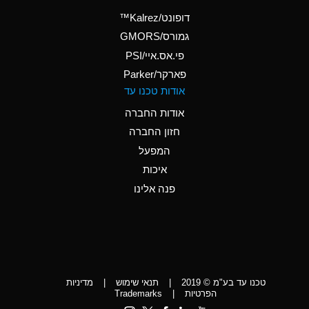
(Aqueous)
דופונט/Kalrez™
A
Ammonium Phosphate
גמורס/GMORS
(Aqueous)
פי.אס.איי/PSI
פארקר/Parker
*
Ammonium Sulfate
אודות טכנו עד
(Aqueous)
אודות החברה
D
Amyl Acetate (Banana
חזון החברה
Oil)
המפעל
D
Amyl Alcohol
איכות
*
Amyl Borate
פנה אלינו
D
Amyl
Chloronapthalene
D
Amyl Napthalene
טכנו עד בע"מ © 2019
|
תנאי שימוש
|
מדיניות
D
Aniline
הפרטיות
|
Trademarks