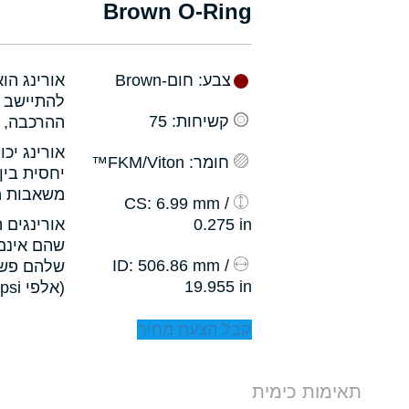
Brown O-Ring
צבע
: חום-Brown
אורינג הו
להתיישב ב
קשיחות
: 75
ההרכבה, ו
אורינג יכ
חומר
: FKM/Viton™
יחסית בין
משאבות מס
: 6.99 mm /
CS
0.275 in
אורינגים 
שהם אינם 
: 506.86 mm /
ID
שלהם פשו
19.955 in
(אלפי psi).
קבל הצעת מחיר
תאימות כימית