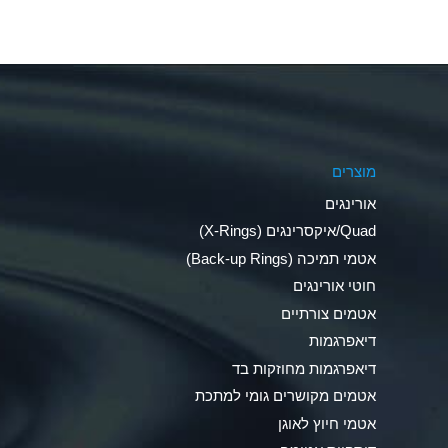
Aluminum Fluoride (Aqueous)
Aluminum Nitrate (Aqueous)
Aluminum Phosphate (Aqueous)
Aluminum Sulfate (Aqueous)
מוצרים
Ammonia Anhydrous
אורינגים
Ammonia Gas (cold)
Quad/איקסרינגים (X-Rings)
אטמי תמיכה (Back-up Rings)
Ammonia Gas (hot)
חוטי אורינגים
Ammonium Carbonate (Aqueous)
אטמים צורתיים
דיאפרגמות
Ammonium Chloride (Aqueous)
דיאפרגמות מחוזקות בד
Ammonium Hydroxide (conc.)
אטמים מקושרים גומי למתכת
אטמי חיוץ לאוגן
Ammonium Nitrate (Aqueous)