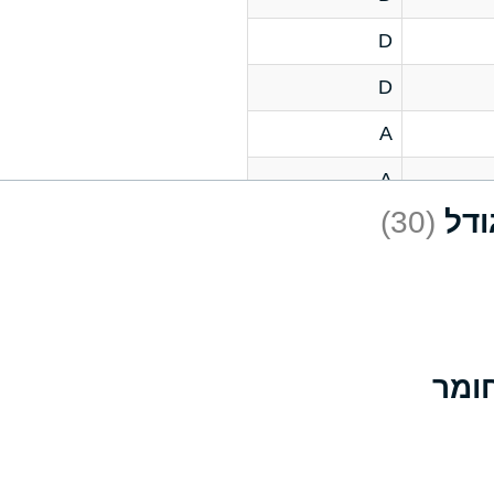
D
D
A
A
(30)
C
A
B
D
D
A