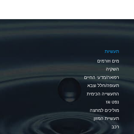
A
A
A
A
תעשיות
D
מים וזורמים
D
השקיה
רפואה/מדעי החיים
D
תעופה/חלל וצבא
A
התעשייה הכימית
נפט וגז
A
מוליכים למחצה
B
תעשיית המזון
רכב
A