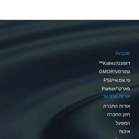
סוכניות
דופונט/Kalrez™
גמורס/GMORS
פי.אס.איי/PSI
פארקר/Parker
אודות טכנו עד
אודות החברה
חזון החברה
המפעל
איכות