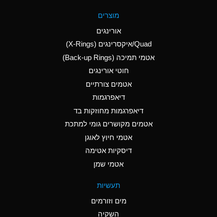
A
Aluminum Fluoride
מוצרים
(Aqueous)
אורינגים
A
Aluminum Nitrate
Quad/איקסרינגים (X-Rings)
(Aqueous)
אטמי תמיכה (Back-up Rings)
A
Aluminum Phosphate
חוטי אורינגים
(Aqueous)
אטמים צורתיים
A
Aluminum Sulfate
דיאפרגמות
(Aqueous)
דיאפרגמות מחוזקות בד
D
Ammonia Anhydrous
אטמים מקושרים גומי למתכת
אטמי חיוץ לאוגן
D
Ammonia Gas (cold)
דיסקיות אטימה
D
Ammonia Gas (hot)
אטמי שמן
A
Ammonium Carbonate
תעשיות
(Aqueous)
מים וזורמים
A
Ammonium Chloride
השקיה