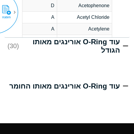
D
Acetophenone
A
Acetyl Chloride
הזמנה
A
Acetylene
עוד O-Ring אורינגים מאותו
C
Acrlylonitrile
(30)
הגודל
A
Adipic Acid
B
Alkazene
(Dibromoethylbenzene)
D
Alum-NH3-Cr-K
עוד O-Ring אורינגים מאותו החומר
(Aqueous)
D
Aluminum Acetate
(Aqueous)
A
Aluminum Chloride
(Aqueous)