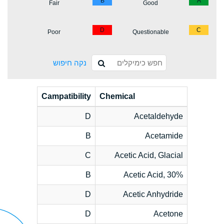
B
A
Fair
Good
D
C
Poor
Questionable
נקה חיפוש
Campatibility
Chemical
D
Acetaldehyde
B
Acetamide
C
Acetic Acid, Glacial
B
Acetic Acid, 30%
D
Acetic Anhydride
D
Acetone