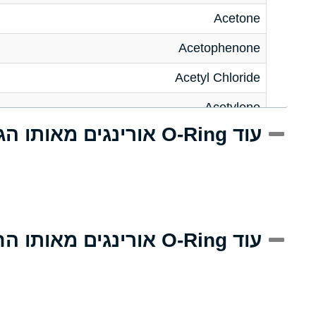
Acetone
Acetophenone
Acetyl Chloride
Acetylene
עוד O-Ring אורינגים מאותו הגודל
Acrlylonitrile
Adipic Acid
Alkazene (Dibromoethylbenzene)
Alum-NH3-Cr-K (Aqueous)
עוד O-Ring אורינגים מאותו החומר
Aluminum Acetate (Aqueous)
Aluminum Chloride (Aqueous)
Aluminum Fluoride (Aqueous)