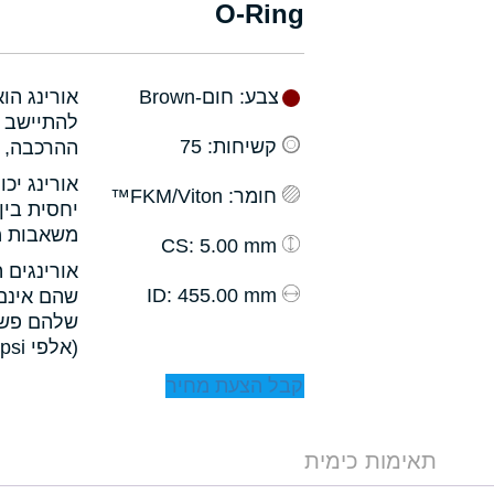
O-Ring
צבע
: חום-Brown
אורינג הו
להתיישב ב
קשיחות
: 75
ההרכבה, ו
אורינג יכ
חומר
: FKM/Viton™
יחסית בין
משאבות מס
: 5.00 mm
CS
אורינגים 
: 455.00 mm
ID
שהם אינם 
שלהם פשו
(אלפי psi).
קבל הצעת מחיר
תאימות כימית