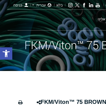
בלוג
עברית
כניסה
אלינו
פתח סרגל
ורינג חום - 455.00×5.00 FKM/Viton™ 75 BROWN