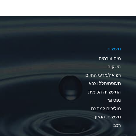
A
A
A
תעשיות
D
מים וזורמים
D
השקיה
רפואה/מדעי החיים
D
תעופה/חלל וצבא
A
התעשייה הכימית
נפט וגז
A
מוליכים למחצה
B
תעשיית המזון
רכב
A