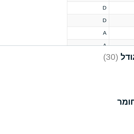
D
D
A
A
(30)
C
A
B
D
D
A
A