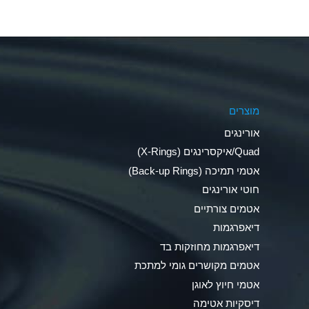
Aluminum Nitrate (Aqueous)
Aluminum Phosphate (Aqueous)
Aluminum Sulfate (Aqueous)
מוצרים
Ammonia Anhydrous
אורינגים
Ammonia Gas (cold)
Quad/איקסרינגים (X-Rings)
אטמי תמיכה (Back-up Rings)
Ammonia Gas (hot)
חוטי אורינגים
Ammonium Carbonate (Aqueous)
אטמים צורתיים
דיאפרגמות
Ammonium Chloride (Aqueous)
דיאפרגמות מחוזקות בד
Ammonium Hydroxide (conc.)
אטמים מקושרים גומי למתכת
אטמי חיוץ לאוגן
Ammonium Nitrate (Aqueous)
דיסקיות אטימה