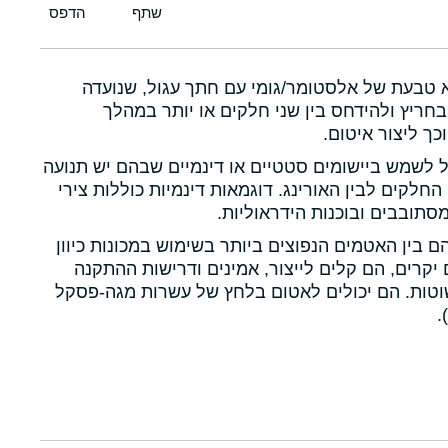
א טבעת של אלסטומר/גומי עם חתך עגול, שנועדה
חריץ ולהידחס בין שני חלקים או יותר במהלך
כך ליצור איטום.
ול לשמש ביישומים סטטיים או דינמיים שבהם יש תנועה
 החלקים לבין האורינג. דוגמאות דינמיות כוללות צירי
תובבים ובוכנות הידראוליות.
הם בין האטמים הנפוצים ביותר בשימוש במכונות כיוון
יקרים, הם קלים לייצור, אמינים ודרישות ההתקנה
טות. הם יכולים לאטום בלחץ של עשרות מגה-פסקל