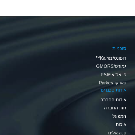
סוכניות
דופונט/Kalrez™
גמורס/GMORS
פי.אס.איי/PSI
פארקר/Parker
אודות טכנו עד
אודות החברה
חזון החברה
המפעל
איכות
פנה אלינו