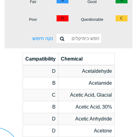
B
A
Fair
Good
D
C
Poor
Questionable
נקה חיפוש
Campatibility
Chemical
D
Acetaldehyde
B
Acetamide
C
Acetic Acid, Glacial
B
Acetic Acid, 30%
D
Acetic Anhydride
D
Acetone