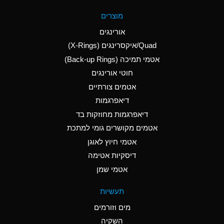
A
Aluminum Fluoride
מוצרים
(Aqueous)
אורינגים
A
Aluminum Nitrate
Quad/איקסרינגים (X-Rings)
(Aqueous)
אטמי תמיכה (Back-up Rings)
A
Aluminum Phosphate
חוטי אורינגים
(Aqueous)
אטמים צורתיים
A
Aluminum Sulfate
דיאפרגמות
(Aqueous)
דיאפרגמות מחוזקות בד
D
Ammonia Anhydrous
אטמים מקושרים גומי למתכת
אטמי חיוץ לאוגן
D
Ammonia Gas (cold)
דיסקיות אטימה
D
Ammonia Gas (hot)
אטמי שמן
A
Ammonium Carbonate
תעשיות
(Aqueous)
מים וזורמים
A
Ammonium Chloride
השקיה