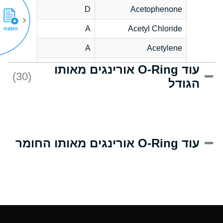
D
Acetophenone
A
Acetyl Chloride
הזמנה
A
Acetylene
עוד O-Ring אורינגים מאותו
C
Acrlylonitrile
(30)
הגודל
A
Adipic Acid
B
Alkazene
(Dibromoethylbenzene)
D
Alum-NH3-Cr-K
עוד O-Ring אורינגים מאותו החומר
(Aqueous)
D
Aluminum Acetate
(Aqueous)
A
Aluminum Chloride
(Aqueous)