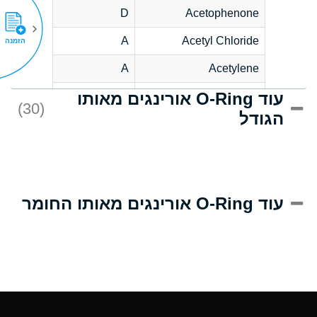
D
Acetophenone
A
Acetyl Chloride
הזמנה
A
Acetylene
עוד O-Ring אורינגים מאותו
C
Acrlylonitrile
(30)
הגודל
A
Adipic Acid
B
Alkazene
(Dibromoethylbenzene)
D
Alum-NH3-Cr-K
עוד O-Ring אורינגים מאותו החומר
(Aqueous)
D
Aluminum Acetate
(Aqueous)
A
Aluminum Chloride
(Aqueous)