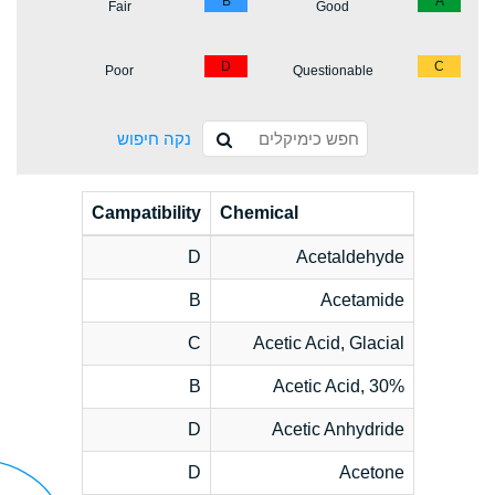
B
A
Fair
Good
D
C
Poor
Questionable
נקה חיפוש
Campatibility
Chemical
D
Acetaldehyde
B
Acetamide
C
Acetic Acid, Glacial
B
Acetic Acid, 30%
D
Acetic Anhydride
D
Acetone