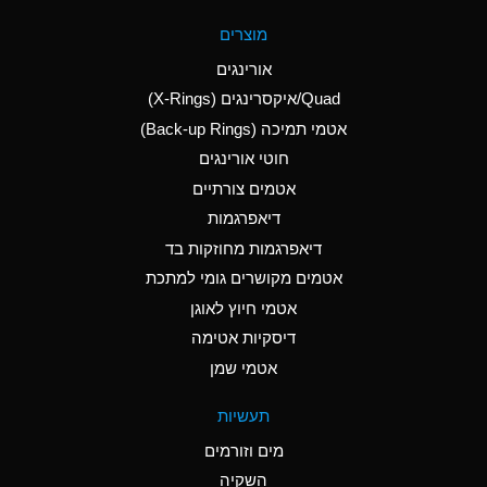
A
Aluminum Fluoride
מוצרים
(Aqueous)
אורינגים
A
Aluminum Nitrate
Quad/איקסרינגים (X-Rings)
(Aqueous)
אטמי תמיכה (Back-up Rings)
A
Aluminum Phosphate
חוטי אורינגים
(Aqueous)
אטמים צורתיים
A
Aluminum Sulfate
דיאפרגמות
(Aqueous)
דיאפרגמות מחוזקות בד
D
Ammonia Anhydrous
אטמים מקושרים גומי למתכת
אטמי חיוץ לאוגן
D
Ammonia Gas (cold)
דיסקיות אטימה
D
Ammonia Gas (hot)
אטמי שמן
A
Ammonium Carbonate
תעשיות
(Aqueous)
מים וזורמים
A
Ammonium Chloride
השקיה