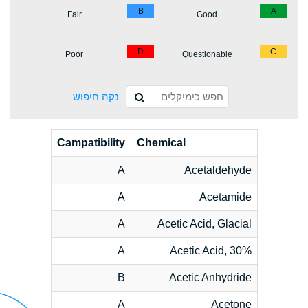
B
A
Fair
Good
D
C
Poor
Questionable
נקה חיפוש
Campatibility
Chemical
A
Acetaldehyde
A
Acetamide
A
Acetic Acid, Glacial
A
Acetic Acid, 30%
B
Acetic Anhydride
A
Acetone