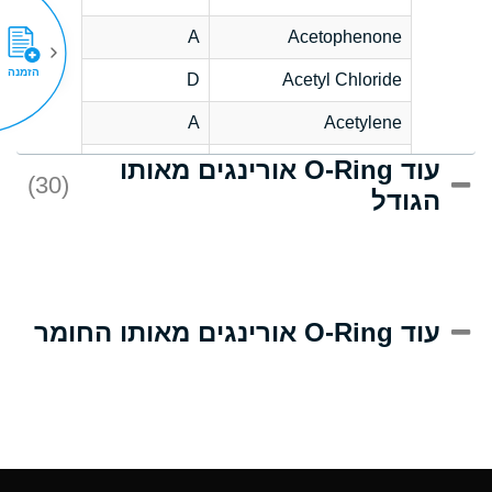
A
Acetophenone
הזמנה
D
Acetyl Chloride
A
Acetylene
עוד O-Ring אורינגים מאותו
D
Acrlylonitrile
(30)
הגודל
A
Adipic Acid
D
Alkazene
(Dibromoethylbenzene)
A
Alum-NH3-Cr-K
עוד O-Ring אורינגים מאותו החומר
(Aqueous)
A
Aluminum Acetate
(Aqueous)
A
Aluminum Chloride
(Aqueous)