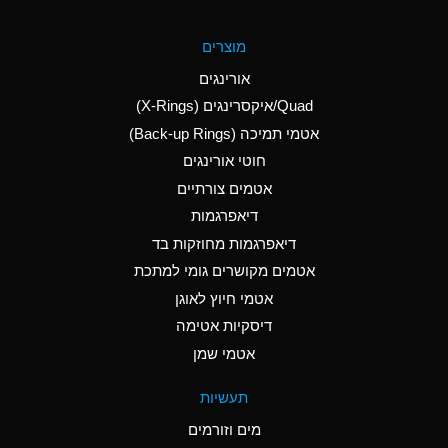
A
Aluminum Fluoride
מוצרים
(Aqueous)
אורינגים
A
Aluminum Nitrate
Quad/איקסרינגים (X-Rings)
(Aqueous)
אטמי תמיכה (Back-up Rings)
A
Aluminum Phosphate
חוטי אורינגים
(Aqueous)
אטמים צורתיים
A
Aluminum Sulfate
דיאפרגמות
(Aqueous)
דיאפרגמות מחוזקות בד
A
Ammonia Anhydrous
אטמים מקושרים גומי למתכת
אטמי חיוץ לאוגן
A
Ammonia Gas (cold)
דיסקיות אטימה
B
Ammonia Gas (hot)
אטמי שמן
*
Ammonium Carbonate
תעשיות
(Aqueous)
מים וזורמים
A
Ammonium Chloride