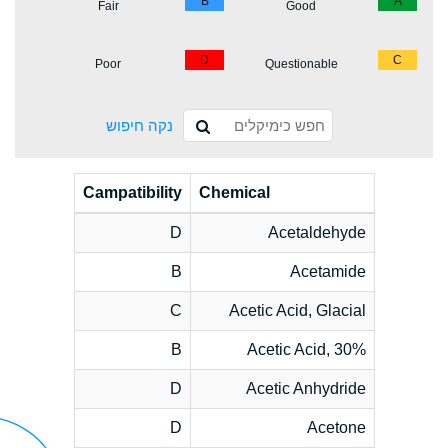
B
A
Fair
Good
D
C
Poor
Questionable
נקה חיפוש
Campatibility
Chemical
D
Acetaldehyde
B
Acetamide
C
Acetic Acid, Glacial
B
Acetic Acid, 30%
D
Acetic Anhydride
D
Acetone