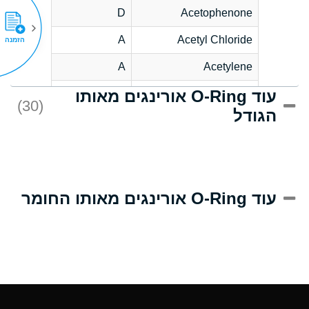
D
Acetophenone
A
Acetyl Chloride
הזמנה
A
Acetylene
עוד O-Ring אורינגים מאותו
C
Acrlylonitrile
(30)
הגודל
A
Adipic Acid
B
Alkazene
(Dibromoethylbenzene)
D
Alum-NH3-Cr-K
עוד O-Ring אורינגים מאותו החומר
(Aqueous)
D
Aluminum Acetate
(Aqueous)
A
Aluminum Chloride
(Aqueous)