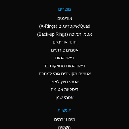
A
Aluminum Fluoride
מוצרים
(Aqueous)
אורינגים
A
Aluminum Nitrate
Quad/איקסרינגים (X-Rings)
(Aqueous)
אטמי תמיכה (Back-up Rings)
A
Aluminum Phosphate
חוטי אורינגים
(Aqueous)
אטמים צורתיים
A
Aluminum Sulfate
דיאפרגמות
(Aqueous)
דיאפרגמות מחוזקות בד
D
Ammonia Anhydrous
אטמים מקושרים גומי למתכת
אטמי חיוץ לאוגן
D
Ammonia Gas (cold)
דיסקיות אטימה
D
Ammonia Gas (hot)
אטמי שמן
A
Ammonium Carbonate
תעשיות
(Aqueous)
מים וזורמים
A
Ammonium Chloride
השקיה