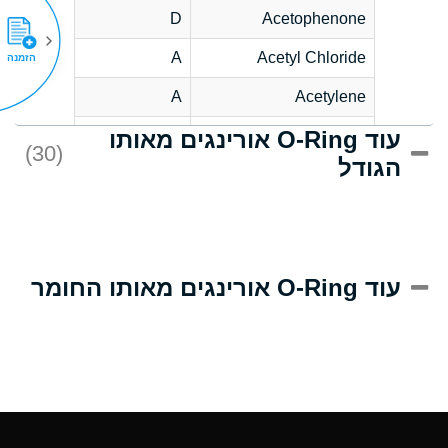
D
Acetophenone
A
Acetyl Chloride
הזמנה
A
Acetylene
עוד O-Ring אורינגים מאותו
C
Acrlylonitrile
(30)
הגודל
A
Adipic Acid
B
Alkazene
(Dibromoethylbenzene)
D
Alum-NH3-Cr-K
עוד O-Ring אורינגים מאותו החומר
(Aqueous)
D
Aluminum Acetate
(Aqueous)
A
Aluminum Chloride
(Aqueous)