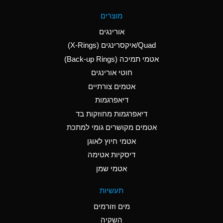
A
Aluminum Fluoride
מוצרים
(Aqueous)
אורינגים
A
Aluminum Nitrate
Quad/איקסרינגים (X-Rings)
(Aqueous)
אטמי תמיכה (Back-up Rings)
A
Aluminum Phosphate
חוטי אורינגים
(Aqueous)
אטמים צורתיים
A
Aluminum Sulfate
דיאפרגמות
(Aqueous)
דיאפרגמות מחוזקות בד
D
Ammonia Anhydrous
אטמים מקושרים גומי למתכת
אטמי חיוץ לאוגן
D
Ammonia Gas (cold)
דיסקיות אטימה
D
Ammonia Gas (hot)
אטמי שמן
A
Ammonium Carbonate
תעשיות
(Aqueous)
מים וזורמים
A
Ammonium Chloride
השקיה