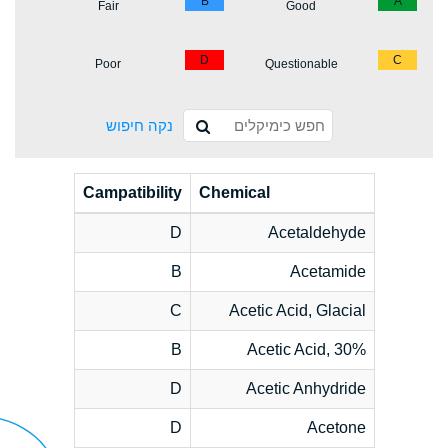
B
A
Fair
Good
D
C
Poor
Questionable
נקה חיפוש
Campatibility
Chemical
D
Acetaldehyde
B
Acetamide
C
Acetic Acid, Glacial
B
Acetic Acid, 30%
D
Acetic Anhydride
D
Acetone