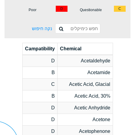
D
C
Poor
Questionable
נקה חיפוש
Campatibility
Chemical
D
Acetaldehyde
B
Acetamide
C
Acetic Acid, Glacial
B
Acetic Acid, 30%
D
Acetic Anhydride
D
Acetone
D
Acetophenone