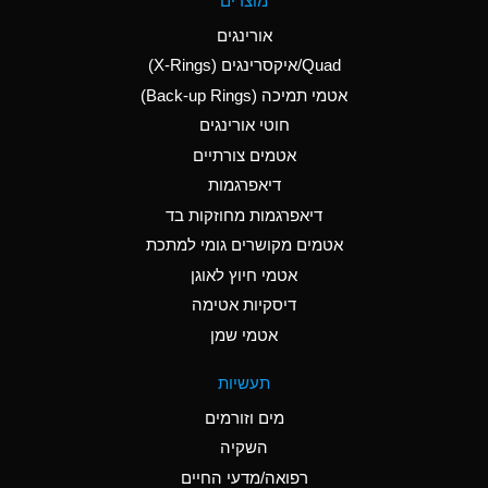
מוצרים
(Aqueous)
אורינגים
A
Aluminum Nitrate
Quad/איקסרינגים (X-Rings)
(Aqueous)
אטמי תמיכה (Back-up Rings)
A
Aluminum Phosphate
חוטי אורינגים
(Aqueous)
אטמים צורתיים
A
Aluminum Sulfate
דיאפרגמות
(Aqueous)
דיאפרגמות מחוזקות בד
D
Ammonia Anhydrous
אטמים מקושרים גומי למתכת
אטמי חיוץ לאוגן
D
Ammonia Gas (cold)
דיסקיות אטימה
D
Ammonia Gas (hot)
אטמי שמן
A
Ammonium Carbonate
תעשיות
(Aqueous)
מים וזורמים
A
Ammonium Chloride
השקיה
(Aqueous)
רפואה/מדעי החיים