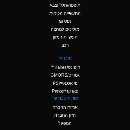
B
Ammonium Hydroxide
תעופה/חלל וצבא
(conc.)
התעשייה הכימית
נפט וגז
A
Ammonium Nitrate
(Aqueous)
מוליכים למחצה
תעשיית המזון
A
Ammonium Nitrite
רכב
(Aqueous)
A
Ammonium Persulfate
סוכניות
(Aqueous)
דופונט/Kalrez™
A
Ammonium Phosphate
גמורס/GMORS
(Aqueous)
פי.אס.איי/PSI
פארקר/Parker
B
Ammonium Sulfate
אודות טכנו עד
(Aqueous)
אודות החברה
D
Amyl Acetate (Banana
חזון החברה
Oil)
המפעל
B
Amyl Alcohol