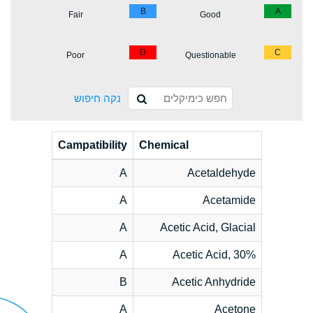
B
A
Fair
Good
D
C
Poor
Questionable
נקה חיפוש
Campatibility
Chemical
A
Acetaldehyde
A
Acetamide
A
Acetic Acid, Glacial
A
Acetic Acid, 30%
B
Acetic Anhydride
A
Acetone