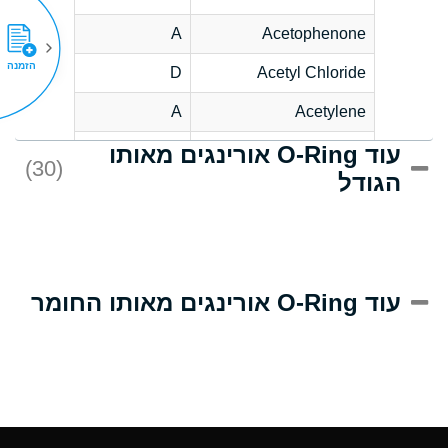
A
Acetophenone
הזמנה
D
Acetyl Chloride
A
Acetylene
עוד O-Ring אורינגים מאותו
D
Acrlylonitrile
(30)
הגודל
A
Adipic Acid
D
Alkazene
(Dibromoethylbenzene)
A
Alum-NH3-Cr-K
עוד O-Ring אורינגים מאותו החומר
(Aqueous)
A
Aluminum Acetate
(Aqueous)
A
Aluminum Chloride
(Aqueous)