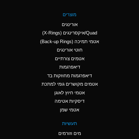
A
Aluminum Fluoride
מוצרים
(Aqueous)
אורינגים
A
Aluminum Nitrate
Quad/איקסרינגים (X-Rings)
(Aqueous)
אטמי תמיכה (Back-up Rings)
A
Aluminum Phosphate
חוטי אורינגים
(Aqueous)
אטמים צורתיים
A
Aluminum Sulfate
דיאפרגמות
(Aqueous)
דיאפרגמות מחוזקות בד
A
Ammonia Anhydrous
אטמים מקושרים גומי למתכת
אטמי חיוץ לאוגן
A
Ammonia Gas (cold)
דיסקיות אטימה
B
Ammonia Gas (hot)
אטמי שמן
*
Ammonium Carbonate
תעשיות
(Aqueous)
מים וזורמים
A
Ammonium Chloride