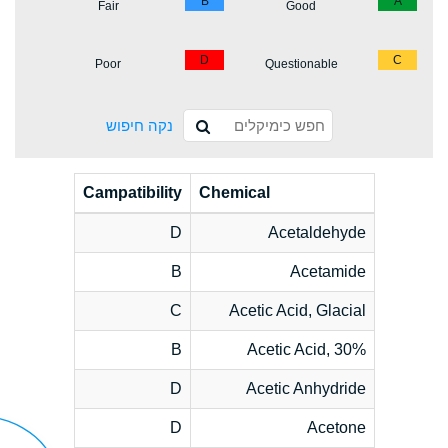
B
A
Fair
Good
D
C
Poor
Questionable
נקה חיפוש
Campatibility
Chemical
D
Acetaldehyde
B
Acetamide
C
Acetic Acid, Glacial
B
Acetic Acid, 30%
D
Acetic Anhydride
D
Acetone