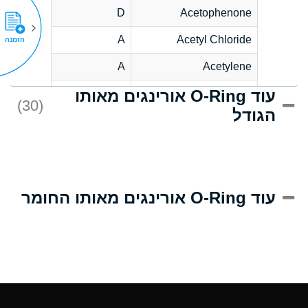
D
Acetophenone
A
Acetyl Chloride
הזמנה
A
Acetylene
עוד O-Ring אורינגים מאותו
C
Acrlylonitrile
(30)
הגודל
A
Adipic Acid
B
Alkazene
(Dibromoethylbenzene)
D
Alum-NH3-Cr-K
עוד O-Ring אורינגים מאותו החומר
(Aqueous)
D
Aluminum Acetate
(Aqueous)
A
Aluminum Chloride
(Aqueous)