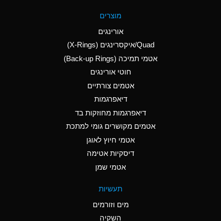
A
Aluminum Fluoride
מוצרים
(Aqueous)
אורינגים
A
Aluminum Nitrate
Quad/איקסרינגים (X-Rings)
(Aqueous)
אטמי תמיכה (Back-up Rings)
A
Aluminum Phosphate
חוטי אורינגים
(Aqueous)
אטמים צורתיים
A
Aluminum Sulfate
דיאפרגמות
(Aqueous)
דיאפרגמות מחוזקות בד
D
Ammonia Anhydrous
אטמים מקושרים גומי למתכת
אטמי חיוץ לאוגן
D
Ammonia Gas (cold)
דיסקיות אטימה
D
Ammonia Gas (hot)
אטמי שמן
A
Ammonium Carbonate
תעשיות
(Aqueous)
מים וזורמים
A
Ammonium Chloride
השקיה