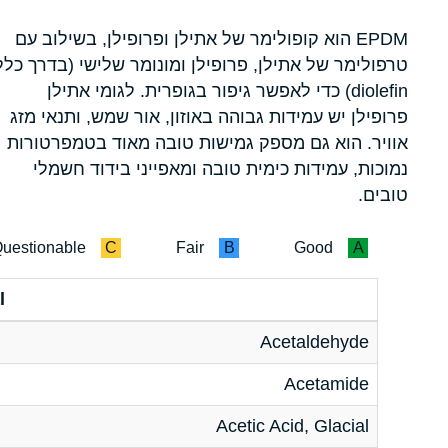
EPDM הוא קופולימר של אתילן ופרופילן, בשילוב עם
טרפולימר של אתילן, פרופילן ומונומר שלישי (בדרך כלל
diolefin) כדי לאפשר גיפור בגופרית. לגומי אתילן
פרופילן יש עמידות גבוהה באוזון, אור שמש, ותנאי מזג
אוויר. הוא גם מספק גמישות טובה מאוד בטמפרטורות
נמוכות, עמידות כימית טובה ומאפייני בידוד חשמלי
טובים.
uestionable
C
Fair
B
Good
A
l
Acetaldehyde
Acetamide
Acetic Acid, Glacial