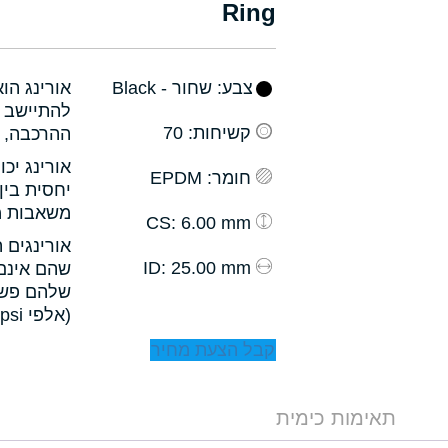
Ring
צבע
: שחור - Black
אורינג הו
להתיישב ב
קשיחות
: 70
ההרכבה, ו
אורינג יכ
חומר
: EPDM
יחסית בין
משאבות מס
: 6.00 mm
CS
אורינגים 
: 25.00 mm
ID
שהם אינם 
שלהם פשו
(אלפי psi).
קבל הצעת מחיר
תאימות כימית