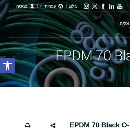
בלוג
עברית
כניסה
אלינו
פתח סרגל
אורינג שחור - 25.00×6.00 EPDM 70 Black O-