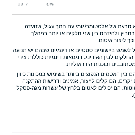
א טבעת של אלסטומר/גומי עם חתך עגול, שנועדה
חריץ ולהידחס בין שני חלקים או יותר במהלך
כך ליצור איטום.
ול לשמש ביישומים סטטיים או דינמיים שבהם יש תנועה
 החלקים לבין האורינג. דוגמאות דינמיות כוללות צירי
תובבים ובוכנות הידראוליות.
הם בין האטמים הנפוצים ביותר בשימוש במכונות כיוון
יקרים, הם קלים לייצור, אמינים ודרישות ההתקנה
טות. הם יכולים לאטום בלחץ של עשרות מגה-פסקל