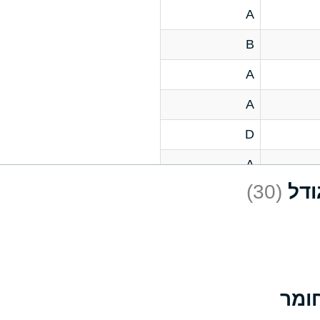
A
B
A
A
D
A
(30)
D
A
D
A
A