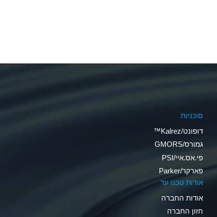
סוכניות
דופונט/Kalrez™
גמורס/GMORS
פי.אס.איי/PSI
פארקר/Parker
אודות טכנו עד
אודות החברה
חזון החברה