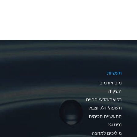
A
A
A
A
A
תעשיות
A
מים וזורמים
A
השקיה
רפואה/מדעי החיים
B
תעופה/חלל וצבא
*
התעשייה הכימית
נפט וגז
A
מוליכים למחצה