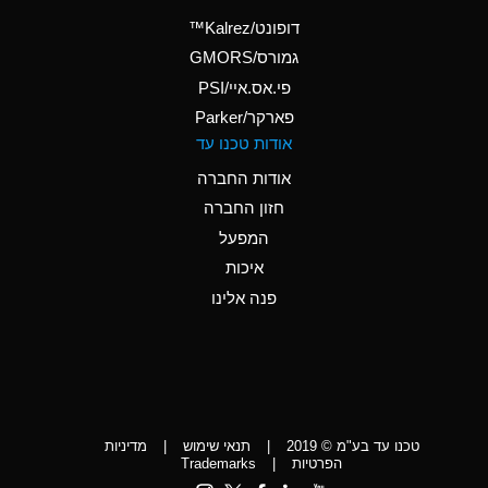
(Aqueous)
דופונט/Kalrez™
A
Ammonium Phosphate
גמורס/GMORS
(Aqueous)
פי.אס.איי/PSI
פארקר/Parker
*
Ammonium Sulfate
אודות טכנו עד
(Aqueous)
אודות החברה
D
Amyl Acetate (Banana
חזון החברה
Oil)
המפעל
D
Amyl Alcohol
איכות
*
Amyl Borate
פנה אלינו
D
Amyl
Chloronapthalene
D
Amyl Napthalene
טכנו עד בע"מ © 2019
|
תנאי שימוש
|
מדיניות
D
Aniline
הפרטיות
|
Trademarks