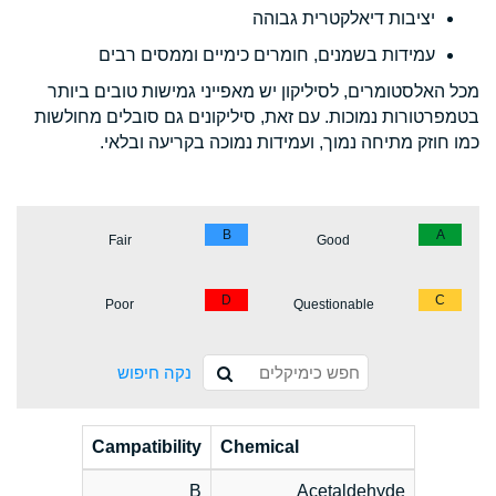
יציבות דיאלקטרית גבוהה
עמידות בשמנים, חומרים כימיים וממסים רבים
מכל האלסטומרים, לסיליקון יש מאפייני גמישות טובים ביותר
בטמפרטורות נמוכות. עם זאת, סיליקונים גם סובלים מחולשות
כמו חוזק מתיחה נמוך, ועמידות נמוכה בקריעה ובלאי.
B
A
Fair
Good
D
C
Poor
Questionable
נקה חיפוש
Campatibility
Chemical
B
Acetaldehyde