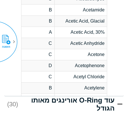
B
Acetamide
B
Acetic Acid, Glacial
A
Acetic Acid, 30%
C
Acetic Anhydride
הזמנה
C
Acetone
D
Acetophenone
C
Acetyl Chloride
B
Acetylene
עוד O-Ring אורינגים מאותו
D
Acrlylonitrile
(30)
הגודל
*
Adipic Acid
D
Alkazene
(Dibromoethylbenzene)