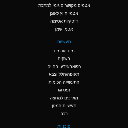
C
Ammonia Anhydrous
אטמים מקושרים גומי למתכת
אטמי חיוץ לאוגן
A
Ammonia Gas (cold)
דיסקיות אטימה
A
Ammonia Gas (hot)
אטמי שמן
*
Ammonium Carbonate
תעשיות
(Aqueous)
מים וזורמים
*
Ammonium Chloride
השקיה
(Aqueous)
רפואה/מדעי החיים
A
Ammonium Hydroxide
תעופה/חלל וצבא
(conc.)
התעשייה הכימית
נפט וגז
*
Ammonium Nitrate
(Aqueous)
מוליכים למחצה
תעשיית המזון
B
Ammonium Nitrite
רכב
(Aqueous)
*
Ammonium Persulfate
סוכניות