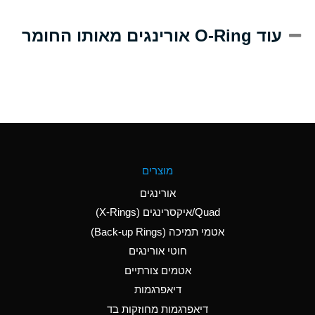
A
Alum-NH3-Cr-K
עוד O-Ring אורינגים מאותו החומר
(Aqueous)
D
Aluminum Acetate
(Aqueous)
B
Aluminum Chloride
(Aqueous)
B
Aluminum Fluoride
מוצרים
(Aqueous)
אורינגים
B
Aluminum Nitrate
Quad/איקסרינגים (X-Rings)
(Aqueous)
אטמי תמיכה (Back-up Rings)
A
Aluminum Phosphate
חוטי אורינגים
(Aqueous)
אטמים צורתיים
A
Aluminum Sulfate
דיאפרגמות
(Aqueous)
דיאפרגמות מחוזקות בד