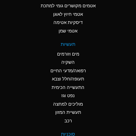
C
Ammonia Anhydrous
אטמים מקושרים גומי למתכת
אטמי חיוץ לאוגן
A
Ammonia Gas (cold)
דיסקיות אטימה
A
Ammonia Gas (hot)
אטמי שמן
*
Ammonium Carbonate
תעשיות
(Aqueous)
מים וזורמים
*
Ammonium Chloride
השקיה
(Aqueous)
רפואה/מדעי החיים
A
Ammonium Hydroxide
תעופה/חלל וצבא
(conc.)
התעשייה הכימית
נפט וגז
*
Ammonium Nitrate
(Aqueous)
מוליכים למחצה
תעשיית המזון
B
Ammonium Nitrite
רכב
(Aqueous)
*
Ammonium Persulfate
סוכניות