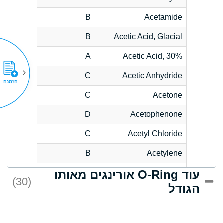
B
Acetamide
B
Acetic Acid, Glacial
A
Acetic Acid, 30%
C
Acetic Anhydride
הזמנה
C
Acetone
D
Acetophenone
C
Acetyl Chloride
B
Acetylene
עוד O-Ring אורינגים מאותו
D
Acrlylonitrile
(30)
הגודל
*
Adipic Acid
D
Alkazene
(Dibromoethylbenzene)