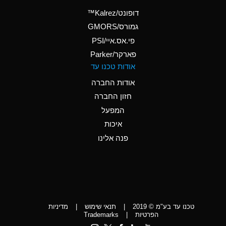
(Aqueous)
דופונט/Kalrez™
A
Ammonium Phosphate
גמורס/GMORS
(Aqueous)
פי.אס.איי/PSI
פארקר/Parker
*
Ammonium Sulfate
אודות טכנו עד
(Aqueous)
אודות החברה
D
Amyl Acetate (Banana
חזון החברה
Oil)
המפעל
D
Amyl Alcohol
איכות
*
Amyl Borate
פנה אלינו
D
Amyl
Chloronapthalene
D
Amyl Napthalene
טכנו עד בע"מ © 2019
|
תנאי שימוש
|
מדיניות
D
Aniline
הפרטיות
|
Trademarks