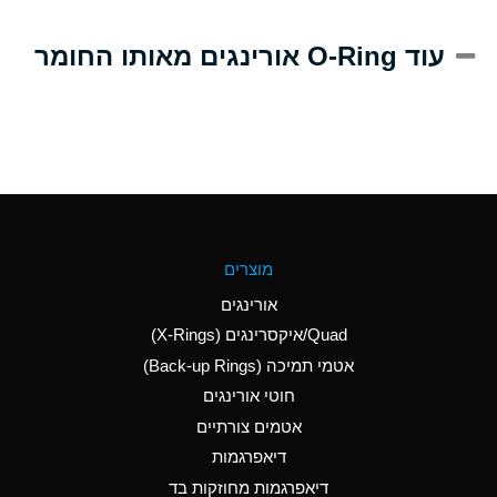
A
Alum-NH3-Cr-K
עוד O-Ring אורינגים מאותו החומר
(Aqueous)
D
Aluminum Acetate
(Aqueous)
B
Aluminum Chloride
(Aqueous)
B
Aluminum Fluoride
מוצרים
(Aqueous)
אורינגים
B
Aluminum Nitrate
Quad/איקסרינגים (X-Rings)
(Aqueous)
אטמי תמיכה (Back-up Rings)
A
Aluminum Phosphate
חוטי אורינגים
(Aqueous)
אטמים צורתיים
A
Aluminum Sulfate
דיאפרגמות
(Aqueous)
דיאפרגמות מחוזקות בד