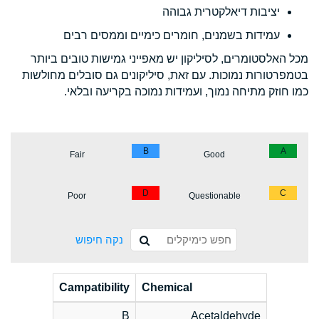
יציבות דיאלקטרית גבוהה
עמידות בשמנים, חומרים כימיים וממסים רבים
מכל האלסטומרים, לסיליקון יש מאפייני גמישות טובים ביותר
בטמפרטורות נמוכות. עם זאת, סיליקונים גם סובלים מחולשות
כמו חוזק מתיחה נמוך, ועמידות נמוכה בקריעה ובלאי.
B
A
Fair
Good
D
C
Poor
Questionable
נקה חיפוש
Campatibility
Chemical
B
Acetaldehyde