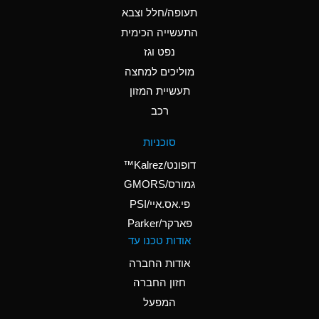
D
Ammonium Hydroxide
תעופה/חלל וצבא
(conc.)
התעשייה הכימית
נפט וגז
A
Ammonium Nitrate
(Aqueous)
מוליכים למחצה
תעשיית המזון
A
Ammonium Nitrite
רכב
(Aqueous)
D
Ammonium Persulfate
סוכניות
(Aqueous)
דופונט/Kalrez™
A
Ammonium Phosphate
גמורס/GMORS
(Aqueous)
פי.אס.איי/PSI
פארקר/Parker
A
Ammonium Sulfate
אודות טכנו עד
(Aqueous)
אודות החברה
D
Amyl Acetate (Banana
חזון החברה
Oil)
המפעל
B
Amyl Alcohol