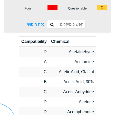
D
C
Poor
Questionable
נקה חיפוש
Campatibility
Chemical
D
Acetaldehyde
A
Acetamide
C
Acetic Acid, Glacial
B
Acetic Acid, 30%
C
Acetic Anhydride
D
Acetone
D
Acetophenone