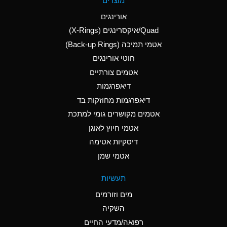
מוצרים
(Aqueous)
אורינגים
A
Aluminum Nitrate
Quad/איקסרינגים (X-Rings)
(Aqueous)
אטמי תמיכה (Back-up Rings)
A
Aluminum Phosphate
חוטי אורינגים
(Aqueous)
אטמים צורתיים
A
Aluminum Sulfate
דיאפרגמות
(Aqueous)
דיאפרגמות מחוזקות בד
B
Ammonia Anhydrous
אטמים מקושרים גומי למתכת
אטמי חיוץ לאוגן
A
Ammonia Gas (cold)
דיסקיות אטימה
D
Ammonia Gas (hot)
אטמי שמן
D
Ammonium Carbonate
תעשיות
(Aqueous)
מים וזורמים
A
Ammonium Chloride
השקיה
(Aqueous)
רפואה/מדעי החיים