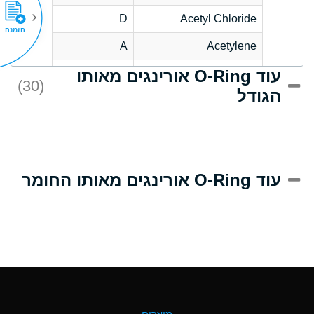
D
Acetyl Chloride
הזמנה
A
Acetylene
עוד O-Ring אורינגים מאותו
D
Acrlylonitrile
(30)
הגודל
A
Adipic Acid
D
Alkazene
(Dibromoethylbenzene)
A
Alum-NH3-Cr-K
עוד O-Ring אורינגים מאותו החומר
(Aqueous)
B
Aluminum Acetate
(Aqueous)
A
Aluminum Chloride
(Aqueous)
A
Aluminum Fluoride