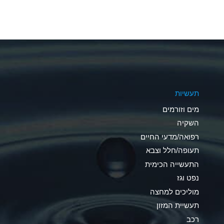
A
A
A
A
תעשיות
B
מים וזורמים
A
השקיה
רפואה/מדעי החיים
D
תעופה/חלל וצבא
D
התעשייה הכימית
נפט וגז
A
מוליכים למחצה
D
תעשיית המזון
רכב
A