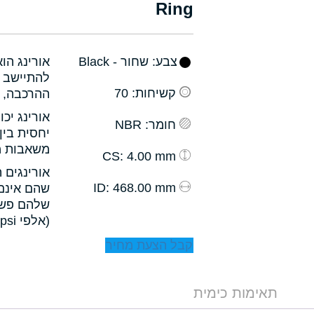
Ring
צבע
: שחור - Black
אורינג הו
להתיישב ב
קשיחות
: 70
ההרכבה, ו
אורינג יכ
חומר
: NBR
יחסית בין
משאבות מס
: 4.00 mm
CS
אורינגים 
: 468.00 mm
ID
שהם אינם 
שלהם פשו
(אלפי psi).
קבל הצעת מחיר
תאימות כימית