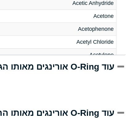
Acetic Anhydride
Acetone
Acetophenone
Acetyl Chloride
Acetylene
עוד O-Ring אורינגים מאותו הגודל
Acrlylonitrile
Adipic Acid
Alkazene (Dibromoethylbenzene)
Alum-NH3-Cr-K (Aqueous)
עוד O-Ring אורינגים מאותו החומר
Aluminum Acetate (Aqueous)
Aluminum Chloride (Aqueous)