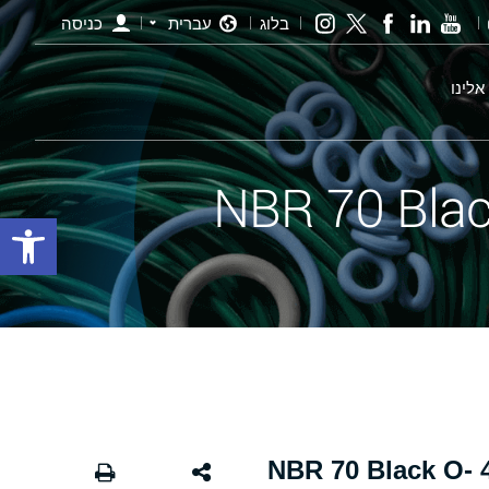
בלוג
עברית
כניסה
אלינו
פתח סרגל
אורינג שחור - 468.00×4.00 NBR 70 Black O-