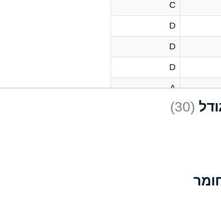
C
D
D
D
A
(30)
D
A
D
A
B
A