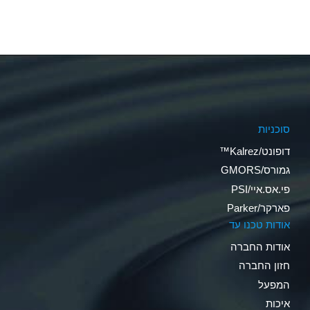
סוכניות
דופונט/Kalrez™
גמורס/GMORS
פי.אס.איי/PSI
פארקר/Parker
אודות טכנו עד
אודות החברה
חזון החברה
המפעל
איכות