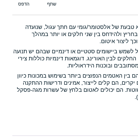
א טבעת של אלסטומר/גומי עם חתך עגול, שנועדה
חריץ ולהידחס בין שני חלקים או יותר במהלך
כך ליצור איטום.
ול לשמש ביישומים סטטיים או דינמיים שבהם יש תנועה
 החלקים לבין האורינג. דוגמאות דינמיות כוללות צירי
תובבים ובוכנות הידראוליות.
הם בין האטמים הנפוצים ביותר בשימוש במכונות כיוון
יקרים, הם קלים לייצור, אמינים ודרישות ההתקנה
טות. הם יכולים לאטום בלחץ של עשרות מגה-פסקל