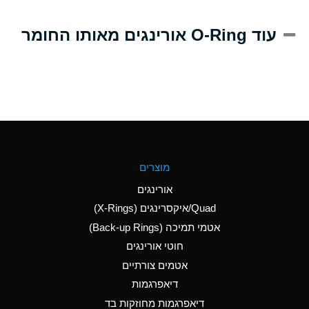
A
Alum-NH3-Cr-K
עוד O-Ring אורינגים מאותו החומר
(Aqueous)
D
Aluminum Acetate
(Aqueous)
B
Aluminum Chloride
(Aqueous)
B
Aluminum Fluoride
מוצרים
(Aqueous)
אורינגים
B
Aluminum Nitrate
Quad/איקסרינגים (X-Rings)
(Aqueous)
אטמי תמיכה (Back-up Rings)
A
Aluminum Phosphate
חוטי אורינגים
(Aqueous)
אטמים צורתיים
A
Aluminum Sulfate
דיאפרגמות
(Aqueous)
דיאפרגמות מחוזקות בד