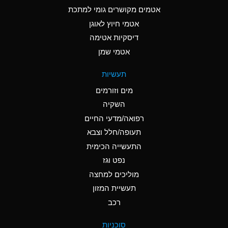
C
Ammonia Anhydrous
אטמים מקושרים גומי למתכת
אטמי חיוץ לאוגן
A
Ammonia Gas (cold)
דיסקיות אטימה
A
Ammonia Gas (hot)
אטמי שמן
*
Ammonium Carbonate
תעשיות
(Aqueous)
מים וזורמים
*
Ammonium Chloride
השקיה
(Aqueous)
רפואה/מדעי החיים
A
Ammonium Hydroxide
תעופה/חלל וצבא
(conc.)
התעשייה הכימית
נפט וגז
*
Ammonium Nitrate
(Aqueous)
מוליכים למחצה
תעשיית המזון
B
Ammonium Nitrite
רכב
(Aqueous)
*
Ammonium Persulfate
סוכניות