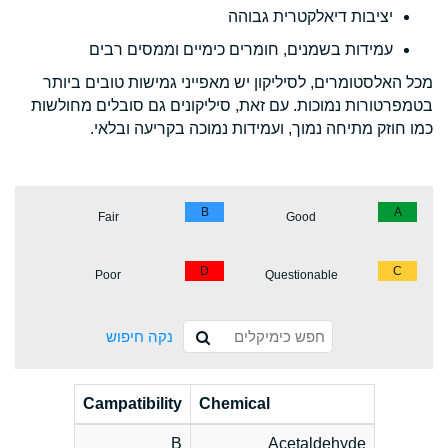
יציבות דיאלקטרית גבוהה
עמידות בשמנים, חומרים כימיים וממסים רבים
מכל האלסטומרים, לסיליקון יש מאפייני גמישות טובים ביותר
בטמפרטורות נמוכות. עם זאת, סיליקונים גם סובלים מחולשות
כמו חוזק מתיחה נמוך, ועמידות נמוכה בקריעה ובלאי.
B
A
Fair
Good
D
C
Poor
Questionable
נקה חיפוש
Campatibility
Chemical
B
Acetaldehyde