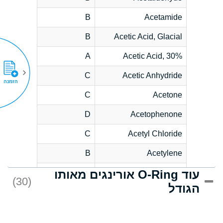
B
Acetamide
B
Acetic Acid, Glacial
A
Acetic Acid, 30%
C
Acetic Anhydride
הזמנה
C
Acetone
D
Acetophenone
C
Acetyl Chloride
B
Acetylene
עוד O-Ring אורינגים מאותו
D
Acrlylonitrile
(30)
הגודל
*
Adipic Acid
D
Alkazene
(Dibromoethylbenzene)