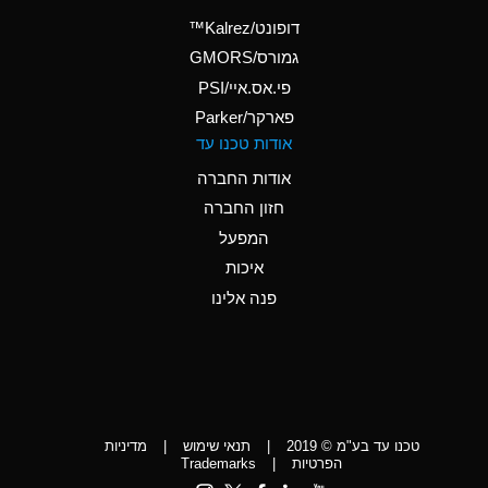
(Aqueous)
דופונט/Kalrez™
A
Ammonium Phosphate
גמורס/GMORS
(Aqueous)
פי.אס.איי/PSI
פארקר/Parker
*
Ammonium Sulfate
אודות טכנו עד
(Aqueous)
אודות החברה
D
Amyl Acetate (Banana
חזון החברה
Oil)
המפעל
D
Amyl Alcohol
איכות
*
Amyl Borate
פנה אלינו
D
Amyl
Chloronapthalene
D
Amyl Napthalene
טכנו עד בע"מ © 2019
|
תנאי שימוש
|
מדיניות
D
Aniline
הפרטיות
|
Trademarks