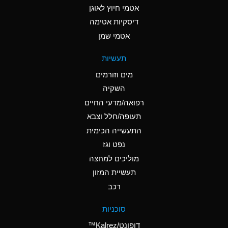
אטמי חיוץ לאוגן
A
Ammonia Gas (cold)
דיסקיות אטימה
A
Ammonia Gas (hot)
אטמי שמן
*
Ammonium Carbonate
תעשיות
(Aqueous)
מים וזורמים
*
Ammonium Chloride
השקיה
(Aqueous)
רפואה/מדעי החיים
A
Ammonium Hydroxide
תעופה/חלל וצבא
(conc.)
התעשייה הכימית
נפט וגז
*
Ammonium Nitrate
(Aqueous)
מוליכים למחצה
תעשיית המזון
B
Ammonium Nitrite
רכב
(Aqueous)
*
Ammonium Persulfate
סוכניות
(Aqueous)
דופונט/Kalrez™