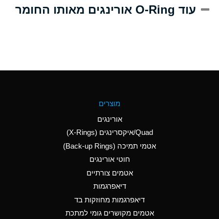
A
Alum-NH3-Cr-K
עוד O-Ring אורינגים מאותו החומר
(Aqueous)
D
Aluminum Acetate
(Aqueous)
B
Aluminum Chloride
(Aqueous)
B
Aluminum Fluoride
מוצרים
(Aqueous)
אורינגים
B
Aluminum Nitrate
Quad/איקסרינגים (X-Rings)
(Aqueous)
אטמי תמיכה (Back-up Rings)
A
Aluminum Phosphate
חוטי אורינגים
(Aqueous)
אטמים צורתיים
A
Aluminum Sulfate
דיאפרגמות
(Aqueous)
דיאפרגמות מחוזקות בד
C
Ammonia Anhydrous
אטמים מקושרים גומי למתכת