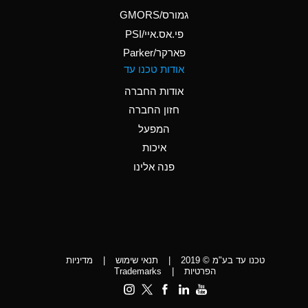
A
Ammonium Phosphate
גמורס/GMORS
(Aqueous)
פי.אס.איי/PSI
פארקר/Parker
*
Ammonium Sulfate
אודות טכנו עד
(Aqueous)
אודות החברה
D
Amyl Acetate (Banana
חזון החברה
Oil)
המפעל
D
Amyl Alcohol
איכות
*
Amyl Borate
פנה אלינו
D
Amyl
Chloronapthalene
D
Amyl Napthalene
טכנו עד בע"מ © 2019
|
תנאי שימוש
|
מדיניות
D
Aniline
הפרטיות
|
Trademarks
C
Aniline Dyes