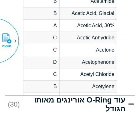
B
Acetamide
B
Acetic Acid, Glacial
A
Acetic Acid, 30%
C
Acetic Anhydride
הזמנה
C
Acetone
D
Acetophenone
C
Acetyl Chloride
B
Acetylene
עוד O-Ring אורינגים מאותו
D
Acrlylonitrile
(30)
הגודל
*
Adipic Acid
D
Alkazene
(Dibromoethylbenzene)