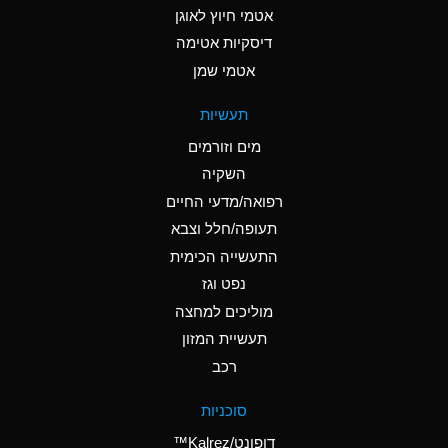
אטמי חיוץ לאוגן
A
Ammonia Gas (cold)
דיסקיות אטימה
A
Ammonia Gas (hot)
אטמי שמן
*
Ammonium Carbonate
תעשיות
(Aqueous)
מים וזורמים
*
Ammonium Chloride
השקיה
(Aqueous)
רפואה/מדעי החיים
A
Ammonium Hydroxide
תעופה/חלל וצבא
(conc.)
התעשייה הכימית
נפט וגז
*
Ammonium Nitrate
(Aqueous)
מוליכים למחצה
תעשיית המזון
B
Ammonium Nitrite
רכב
(Aqueous)
*
Ammonium Persulfate
סוכניות
(Aqueous)
דופונט/Kalrez™