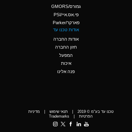
A
Ammonium Phosphate
גמורס/GMORS
(Aqueous)
פי.אס.איי/PSI
פארקר/Parker
*
Ammonium Sulfate
אודות טכנו עד
(Aqueous)
אודות החברה
D
Amyl Acetate (Banana
חזון החברה
Oil)
המפעל
D
Amyl Alcohol
איכות
*
Amyl Borate
פנה אלינו
D
Amyl
Chloronapthalene
D
Amyl Napthalene
טכנו עד בע"מ © 2019
|
תנאי שימוש
|
מדיניות
D
Aniline
הפרטיות
|
Trademarks
C
Aniline Dyes