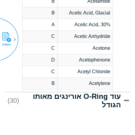
B
Acetamide
B
Acetic Acid, Glacial
A
Acetic Acid, 30%
C
Acetic Anhydride
הזמנה
C
Acetone
D
Acetophenone
C
Acetyl Chloride
B
Acetylene
עוד O-Ring אורינגים מאותו
D
Acrlylonitrile
(30)
הגודל
*
Adipic Acid
D
Alkazene
(Dibromoethylbenzene)