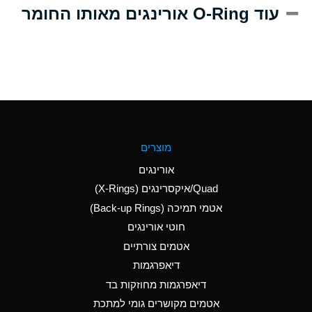
A
Alum-NH3-Cr-K
עוד O-Ring אורינגים מאותו החומר
(Aqueous)
D
Aluminum Acetate
(Aqueous)
B
Aluminum Chloride
(Aqueous)
B
Aluminum Fluoride
מוצרים
(Aqueous)
אורינגים
B
Aluminum Nitrate
Quad/איקסרינגים (X-Rings)
(Aqueous)
אטמי תמיכה (Back-up Rings)
A
Aluminum Phosphate
חוטי אורינגים
(Aqueous)
אטמים צורתיים
A
Aluminum Sulfate
דיאפרגמות
(Aqueous)
דיאפרגמות מחוזקות בד
C
Ammonia Anhydrous
אטמים מקושרים גומי למתכת