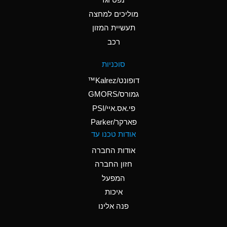
A
Ammonium Nitrate
(Aqueous)
מוליכים למחצה
תעשיית המזון
A
Ammonium Nitrite
רכב
(Aqueous)
D
Ammonium Persulfate
סוכניות
(Aqueous)
דופונט/Kalrez™
A
Ammonium Phosphate
גמורס/GMORS
(Aqueous)
פי.אס.איי/PSI
פארקר/Parker
A
Ammonium Sulfate
אודות טכנו עד
(Aqueous)
אודות החברה
D
Amyl Acetate (Banana
חזון החברה
Oil)
המפעל
B
Amyl Alcohol
איכות
A
Amyl Borate
פנה אלינו
D
Amyl