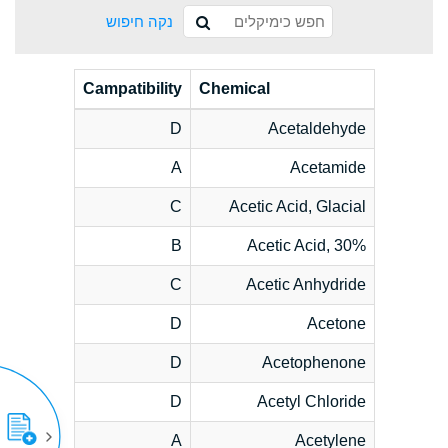
נקה חיפוש
Campatibility
Chemical
D
Acetaldehyde
A
Acetamide
C
Acetic Acid, Glacial
B
Acetic Acid, 30%
C
Acetic Anhydride
D
Acetone
D
Acetophenone
D
Acetyl Chloride
A
Acetylene