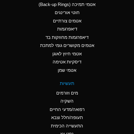
אטמי תמיכה (Back-up Rings)
A
Aluminum Phosphate
חוטי אורינגים
(Aqueous)
אטמים צורתיים
A
Aluminum Sulfate
דיאפרגמות
(Aqueous)
דיאפרגמות מחוזקות בד
B
Ammonia Anhydrous
אטמים מקושרים גומי למתכת
אטמי חיוץ לאוגן
A
Ammonia Gas (cold)
דיסקיות אטימה
D
Ammonia Gas (hot)
אטמי שמן
D
Ammonium Carbonate
תעשיות
(Aqueous)
מים וזורמים
A
Ammonium Chloride
השקיה
(Aqueous)
רפואה/מדעי החיים
D
Ammonium Hydroxide
תעופה/חלל וצבא
(conc.)
התעשייה הכימית
נפט וגז