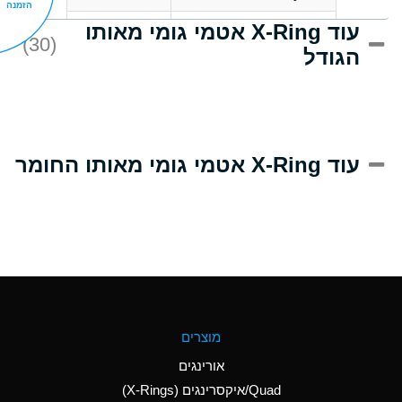
הזמנה
עוד X-Ring אטמי גומי מאותו
D
Acrlylonitrile
(30)
הגודל
A
Adipic Acid
D
Alkazene
(Dibromoethylbenzene)
A
Alum-NH3-Cr-K
עוד X-Ring אטמי גומי מאותו החומר
(Aqueous)
B
Aluminum Acetate
(Aqueous)
A
Aluminum Chloride
(Aqueous)
A
Aluminum Fluoride
מוצרים
(Aqueous)
אורינגים
A
Aluminum Nitrate
Quad/איקסרינגים (X-Rings)
(Aqueous)