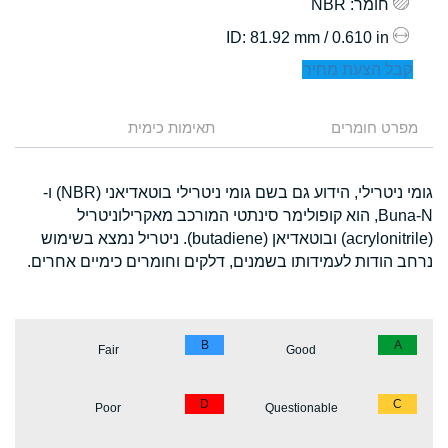
חומר
: NBR
: 81.92 mm / 0.610 in
ID
קבל הצעת מחיר
מפרט חומרים
תאימות כימית
גומי ניטרילי, הידוע גם בשם גומי ניטרילי בוטאדיאני (NBR) ו-
Buna-N, הוא קופולימר סינתטי המורכב מאקרילוניטריל
(acrylonitrile) ובוטאדיאן (butadiene). ניטריל נמצא בשימוש
נרחב הודות לעמידותו בשמנים, דלקים וחומרים כימיים אחרים.
B
A
Fair
Good
D
C
Poor
Questionable