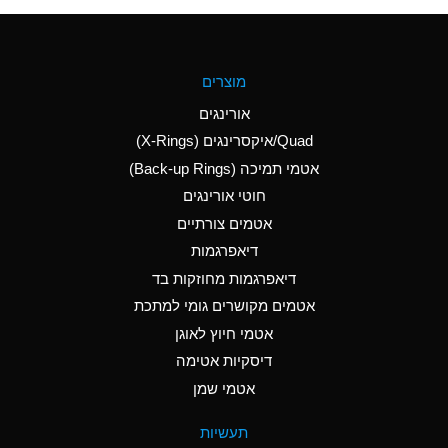
(Aqueous)
A
Aluminum Fluoride
מוצרים
(Aqueous)
אורינגים
A
Aluminum Nitrate
Quad/איקסרינגים (X-Rings)
(Aqueous)
אטמי תמיכה (Back-up Rings)
A
Aluminum Phosphate
חוטי אורינגים
(Aqueous)
אטמים צורתיים
A
Aluminum Sulfate
דיאפרגמות
(Aqueous)
דיאפרגמות מחוזקות בד
D
Ammonia Anhydrous
אטמים מקושרים גומי למתכת
אטמי חיוץ לאוגן
D
Ammonia Gas (cold)
דיסקיות אטימה
D
Ammonia Gas (hot)
אטמי שמן
A
Ammonium Carbonate
תעשיות
(Aqueous)