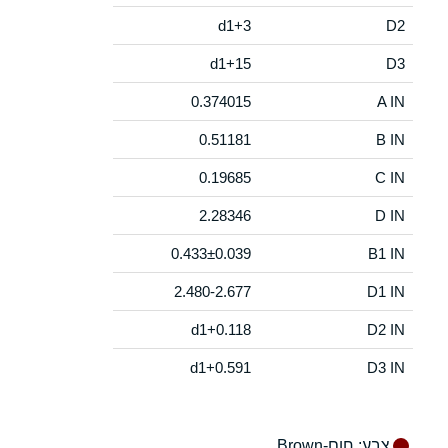
d1+3
D2
d1+15
D3
0.374015
A IN
0.51181
B IN
0.19685
C IN
2.28346
D IN
0.433±0.039
B1 IN
2.480-2.677
D1 IN
d1+0.118
D2 IN
d1+0.591
D3 IN
צבע
: חום-Brown