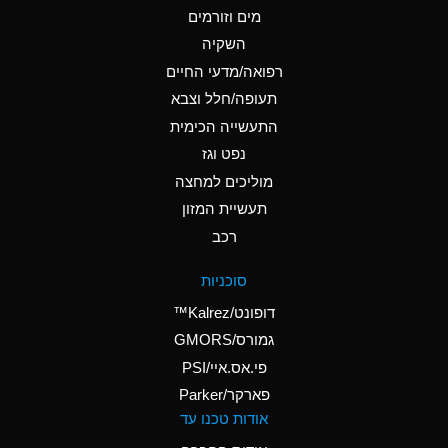
מים וזורמים
A
Ammonium Chloride
השקיה
(Aqueous)
רפואה/מדעי החיים
B
Ammonium Hydroxide
תעופה/חלל וצבא
(conc.)
התעשייה הכימית
נפט וגז
A
Ammonium Nitrate
(Aqueous)
מוליכים למחצה
תעשיית המזון
A
Ammonium Nitrite
רכב
(Aqueous)
A
Ammonium Persulfate
סוכניות
(Aqueous)
דופונט/Kalrez™
A
Ammonium Phosphate
גמורס/GMORS
(Aqueous)
פי.אס.איי/PSI
פארקר/Parker
B
Ammonium Sulfate
אודות טכנו עד
(Aqueous)