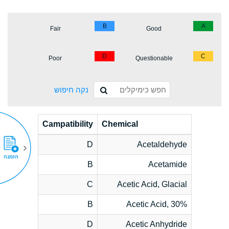
B
A
Fair
Good
D
C
Poor
Questionable
נקה חיפוש
Campatibility
Chemical
D
Acetaldehyde
הזמנה
B
Acetamide
C
Acetic Acid, Glacial
B
Acetic Acid, 30%
D
Acetic Anhydride