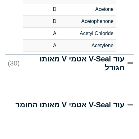
D
Acetone
D
Acetophenone
A
Acetyl Chloride
A
Acetylene
עוד V-Seal אטמי V מאותו
C
Acrlylonitrile
(30)
הגודל
A
Adipic Acid
B
Alkazene
(Dibromoethylbenzene)
D
Alum-NH3-Cr-K
עוד V-Seal אטמי V מאותו החומר
(Aqueous)
D
Aluminum Acetate
(Aqueous)
A
Aluminum Chloride