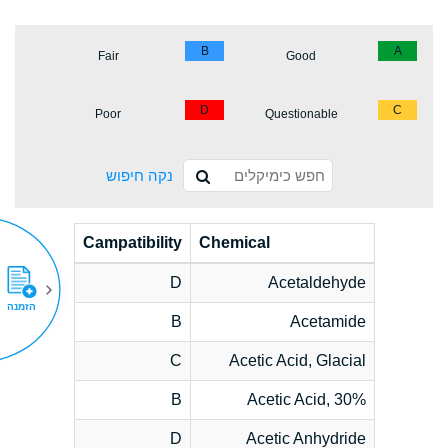
B
A
Fair
Good
D
C
Poor
Questionable
נקה חיפוש
Campatibility
Chemical
D
Acetaldehyde
הזמנה
B
Acetamide
C
Acetic Acid, Glacial
B
Acetic Acid, 30%
D
Acetic Anhydride