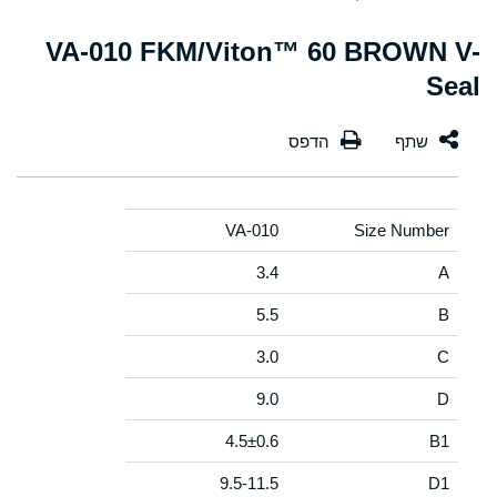
VA-010 FKM/Viton™ 60 BROWN V-
Seal
VA-010
Size Number
3.4
A
5.5
B
3.0
C
9.0
D
4.5±0.6
B1
9.5-11.5
D1