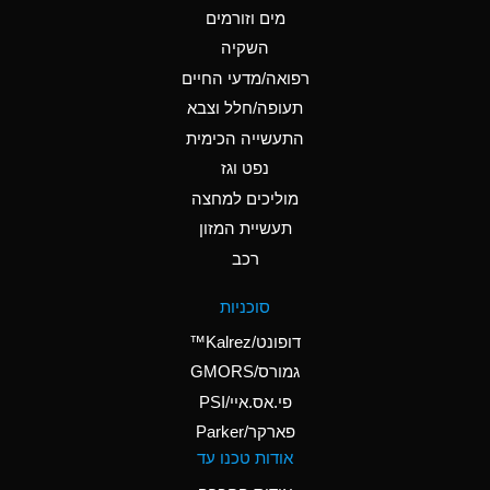
מים וזורמים
A
Ammonium Chloride
השקיה
(Aqueous)
רפואה/מדעי החיים
B
Ammonium Hydroxide
תעופה/חלל וצבא
(conc.)
התעשייה הכימית
נפט וגז
A
Ammonium Nitrate
(Aqueous)
מוליכים למחצה
תעשיית המזון
A
Ammonium Nitrite
רכב
(Aqueous)
A
Ammonium Persulfate
סוכניות
(Aqueous)
דופונט/Kalrez™
A
Ammonium Phosphate
גמורס/GMORS
(Aqueous)
פי.אס.איי/PSI
פארקר/Parker
B
Ammonium Sulfate
אודות טכנו עד
(Aqueous)