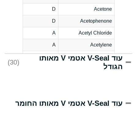
D
Acetone
D
Acetophenone
A
Acetyl Chloride
A
Acetylene
עוד V-Seal אטמי V מאותו
C
Acrlylonitrile
(30)
הגודל
A
Adipic Acid
B
Alkazene
(Dibromoethylbenzene)
D
Alum-NH3-Cr-K
עוד V-Seal אטמי V מאותו החומר
(Aqueous)
D
Aluminum Acetate
(Aqueous)
A
Aluminum Chloride