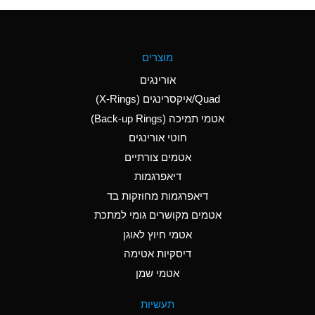
(Aqueous)
A
Aluminum Fluoride
מוצרים
(Aqueous)
אורינגים
A
Aluminum Nitrate
Quad/איקסרינגים (X-Rings)
(Aqueous)
אטמי תמיכה (Back-up Rings)
A
Aluminum Phosphate
חוטי אורינגים
(Aqueous)
אטמים צורתיים
A
Aluminum Sulfate
דיאפרגמות
(Aqueous)
דיאפרגמות מחוזקות בד
D
Ammonia Anhydrous
אטמים מקושרים גומי למתכת
אטמי חיוץ לאוגן
D
Ammonia Gas (cold)
דיסקיות אטימה
D
Ammonia Gas (hot)
אטמי שמן
A
Ammonium Carbonate
תעשיות
(Aqueous)