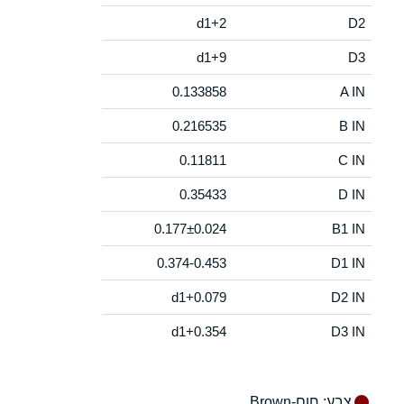
d1+2
D2
d1+9
D3
0.133858
A IN
0.216535
B IN
0.11811
C IN
0.35433
D IN
0.177±0.024
B1 IN
0.374-0.453
D1 IN
d1+0.079
D2 IN
d1+0.354
D3 IN
צבע
: חום-Brown