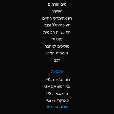
מים וזורמים
A
Ammonium Chloride
השקיה
(Aqueous)
רפואה/מדעי החיים
B
Ammonium Hydroxide
תעופה/חלל וצבא
(conc.)
התעשייה הכימית
נפט וגז
A
Ammonium Nitrate
(Aqueous)
מוליכים למחצה
תעשיית המזון
A
Ammonium Nitrite
רכב
(Aqueous)
A
Ammonium Persulfate
סוכניות
(Aqueous)
דופונט/Kalrez™
A
Ammonium Phosphate
גמורס/GMORS
(Aqueous)
פי.אס.איי/PSI
פארקר/Parker
B
Ammonium Sulfate
אודות טכנו עד
(Aqueous)