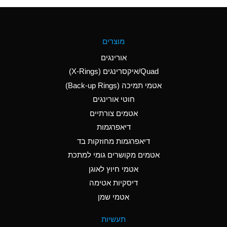
(Aqueous)
A
Aluminum Fluoride
מוצרים
(Aqueous)
אורינגים
A
Aluminum Nitrate
Quad/איקסרינגים (X-Rings)
(Aqueous)
אטמי תמיכה (Back-up Rings)
A
Aluminum Phosphate
חוטי אורינגים
(Aqueous)
אטמים צורתיים
A
Aluminum Sulfate
דיאפרגמות
(Aqueous)
דיאפרגמות מחוזקות בד
D
Ammonia Anhydrous
אטמים מקושרים גומי למתכת
אטמי חיוץ לאוגן
D
Ammonia Gas (cold)
דיסקיות אטימה
D
Ammonia Gas (hot)
אטמי שמן
A
Ammonium Carbonate
תעשיות
(Aqueous)