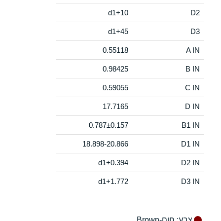
d1+10
D2
d1+45
D3
0.55118
A IN
0.98425
B IN
0.59055
C IN
17.7165
D IN
0.787±0.157
B1 IN
18.898-20.866
D1 IN
d1+0.394
D2 IN
d1+1.772
D3 IN
צבע
: חום-Brown