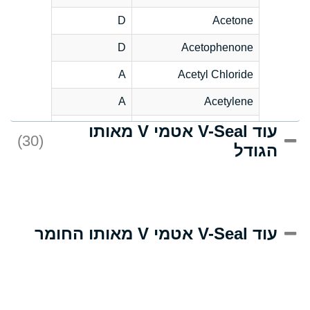
D
Acetone
D
Acetophenone
A
Acetyl Chloride
A
Acetylene
עוד V-Seal אטמי V מאותו
C
Acrlylonitrile
(30)
הגודל
A
Adipic Acid
B
Alkazene
(Dibromoethylbenzene)
D
Alum-NH3-Cr-K
עוד V-Seal אטמי V מאותו החומר
(Aqueous)
D
Aluminum Acetate
(Aqueous)
A
Aluminum Chloride