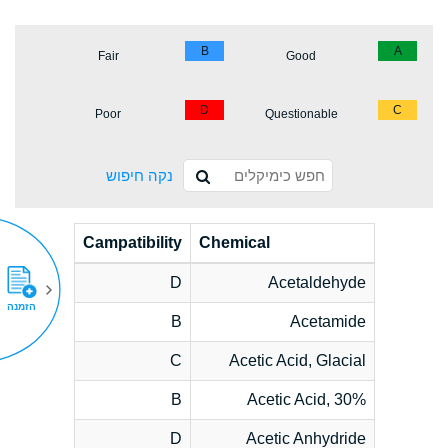
B
A
Fair
Good
D
C
Poor
Questionable
נקה חיפוש
Campatibility
Chemical
D
Acetaldehyde
הזמנה
B
Acetamide
C
Acetic Acid, Glacial
B
Acetic Acid, 30%
D
Acetic Anhydride