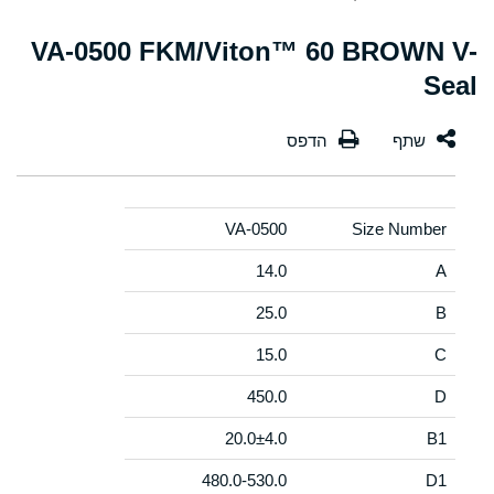
VA-0500 FKM/Viton™ 60 BROWN V-
Seal
VA-0500
Size Number
14.0
A
25.0
B
15.0
C
450.0
D
20.0±4.0
B1
480.0-530.0
D1