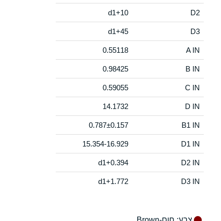
d1+10
D2
d1+45
D3
0.55118
A IN
0.98425
B IN
0.59055
C IN
14.1732
D IN
0.787±0.157
B1 IN
15.354-16.929
D1 IN
d1+0.394
D2 IN
d1+1.772
D3 IN
צבע
: חום-Brown