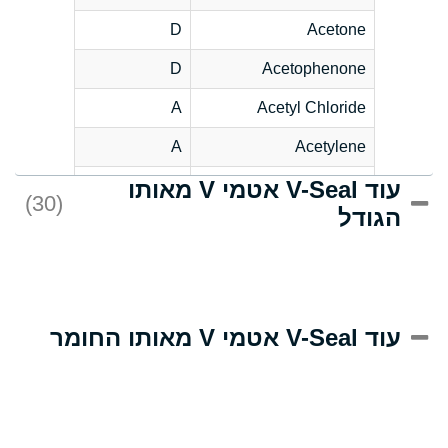
D
Acetone
D
Acetophenone
A
Acetyl Chloride
A
Acetylene
עוד V-Seal אטמי V מאותו
C
Acrlylonitrile
(30)
הגודל
A
Adipic Acid
B
Alkazene
(Dibromoethylbenzene)
D
Alum-NH3-Cr-K
עוד V-Seal אטמי V מאותו החומר
(Aqueous)
D
Aluminum Acetate
(Aqueous)
A
Aluminum Chloride