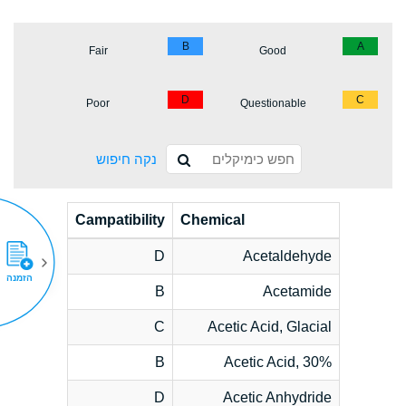
B
A
Fair
Good
D
C
Poor
Questionable
נקה חיפוש
Campatibility
Chemical
D
Acetaldehyde
הזמנה
B
Acetamide
C
Acetic Acid, Glacial
B
Acetic Acid, 30%
D
Acetic Anhydride