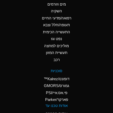
מים וזורמים
A
Ammonium Chloride
השקיה
(Aqueous)
רפואה/מדעי החיים
B
Ammonium Hydroxide
תעופה/חלל וצבא
(conc.)
התעשייה הכימית
נפט וגז
A
Ammonium Nitrate
(Aqueous)
מוליכים למחצה
תעשיית המזון
A
Ammonium Nitrite
רכב
(Aqueous)
A
Ammonium Persulfate
סוכניות
(Aqueous)
דופונט/Kalrez™
A
Ammonium Phosphate
גמורס/GMORS
(Aqueous)
פי.אס.איי/PSI
פארקר/Parker
B
Ammonium Sulfate
אודות טכנו עד
(Aqueous)