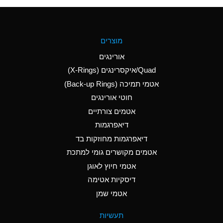
(Aqueous)
A
Aluminum Fluoride
מוצרים
(Aqueous)
אורינגים
A
Aluminum Nitrate
Quad/איקסרינגים (X-Rings)
(Aqueous)
אטמי תמיכה (Back-up Rings)
A
Aluminum Phosphate
חוטי אורינגים
(Aqueous)
אטמים צורתיים
A
Aluminum Sulfate
דיאפרגמות
(Aqueous)
דיאפרגמות מחוזקות בד
D
Ammonia Anhydrous
אטמים מקושרים גומי למתכת
אטמי חיוץ לאוגן
D
Ammonia Gas (cold)
דיסקיות אטימה
D
Ammonia Gas (hot)
אטמי שמן
A
Ammonium Carbonate
תעשיות
(Aqueous)