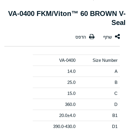
VA-0400 FKM/Viton™ 60 BROWN V-
Seal
VA-0400
Size Number
14.0
A
25.0
B
15.0
C
360.0
D
20.0±4.0
B1
390.0-430.0
D1