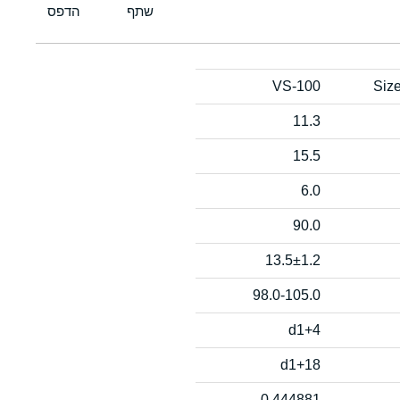
VS-100
Siz
11.3
15.5
6.0
90.0
13.5±1.2
98.0-105.0
d1+4
d1+18
0.444881