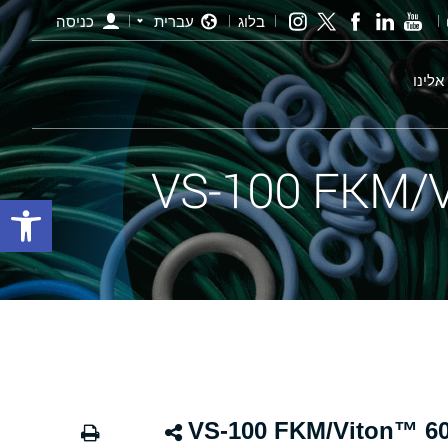
בלוג
עברית
כניסה
אלינו
פתח סרגל
VS-100 FKM/Viton™ 60 BROWN-