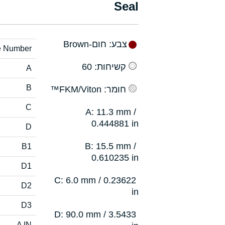
Seal
צבע
: חום-Brown
e Number
קשיחות
: 60
A
B
חומר
: FKM/Viton™
C
: 11.3 mm /
A
0.444881 in
D
: 15.5 mm /
B
B1
0.610235 in
D1
: 6.0 mm / 0.23622
C
D2
in
D3
: 90.0 mm / 3.5433
D
A IN