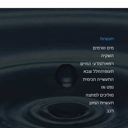
A
A
A
תעשיות
D
מים וזורמים
D
השקיה
רפואה/מדעי החיים
D
תעופה/חלל וצבא
A
התעשייה הכימית
נפט וגז
A
מוליכים למחצה
B
תעשיית המזון
רכב
A
A