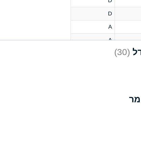
D
D
A
A
(30)
C
A
B
D
D
A
A