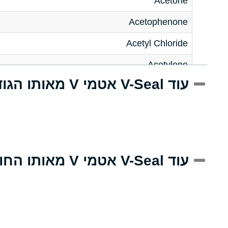
Acetone
Acetophenone
Acetyl Chloride
Acetylene
עוד V-Seal אטמי V מאותו הגודל
Acrlylonitrile
Adipic Acid
Alkazene (Dibromoethylbenzene)
Alum-NH3-Cr-K (Aqueous)
עוד V-Seal אטמי V מאותו החומר
Aluminum Acetate (Aqueous)
Aluminum Chloride (Aqueous)
Aluminum Fluoride (Aqueous)