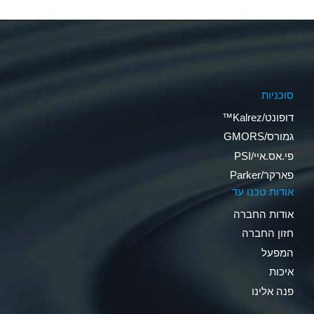
סוכניות
דופונט/Kalrez™
גמורס/GMORS
פי.אס.איי/PSI
פארקר/Parker
אודות טכנו עד
אודות החברה
חזון החברה
המפעל
איכות
פנה אלינו