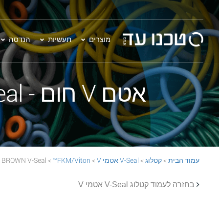
מוצרים
תעשיות
הנדסה
אטם V חום - VS-100 FKM/Viton™ 60 BROWN V-Seal
עמוד הבית
>
קטלוג
>
V-Seal אטמי V
>
FKM/Viton™
> VS-100 FKM/Viton™ 60 BROWN V-Seal
בחזרה לעמוד קטלוג V-Seal אטמי V