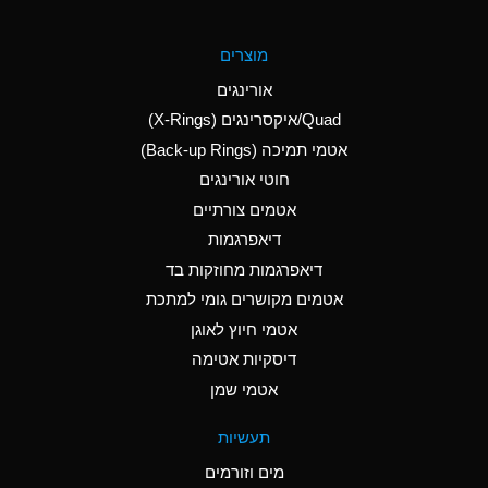
A
Aluminum Fluoride
מוצרים
(Aqueous)
אורינגים
A
Aluminum Nitrate
Quad/איקסרינגים (X-Rings)
(Aqueous)
אטמי תמיכה (Back-up Rings)
A
Aluminum Phosphate
חוטי אורינגים
(Aqueous)
אטמים צורתיים
A
Aluminum Sulfate
דיאפרגמות
(Aqueous)
דיאפרגמות מחוזקות בד
B
Ammonia Anhydrous
אטמים מקושרים גומי למתכת
אטמי חיוץ לאוגן
A
Ammonia Gas (cold)
דיסקיות אטימה
D
Ammonia Gas (hot)
אטמי שמן
D
Ammonium Carbonate
תעשיות
(Aqueous)
מים וזורמים