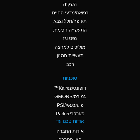
A
Ammonium Chloride
השקיה
(Aqueous)
רפואה/מדעי החיים
D
Ammonium Hydroxide
תעופה/חלל וצבא
(conc.)
התעשייה הכימית
נפט וגז
A
Ammonium Nitrate
(Aqueous)
מוליכים למחצה
תעשיית המזון
A
Ammonium Nitrite
רכב
(Aqueous)
D
Ammonium Persulfate
סוכניות
(Aqueous)
דופונט/Kalrez™
A
Ammonium Phosphate
גמורס/GMORS
(Aqueous)
פי.אס.איי/PSI
פארקר/Parker
A
Ammonium Sulfate
אודות טכנו עד
(Aqueous)
אודות החברה
D
Amyl Acetate (Banana
חזון החברה