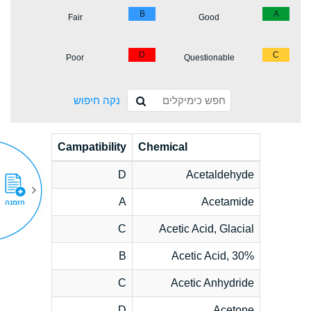
B
A
Fair
Good
D
C
Poor
Questionable
נקה חיפוש
Campatibility
Chemical
D
Acetaldehyde
A
Acetamide
הזמנה
C
Acetic Acid, Glacial
B
Acetic Acid, 30%
C
Acetic Anhydride
D
Acetone