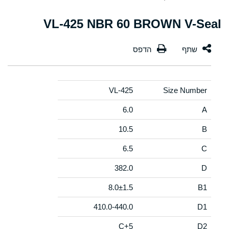
VL-425 NBR 60 BROWN V-Seal
VL-425
Size Number
6.0
A
10.5
B
6.5
C
382.0
D
8.0±1.5
B1
410.0-440.0
D1
C+5
D2