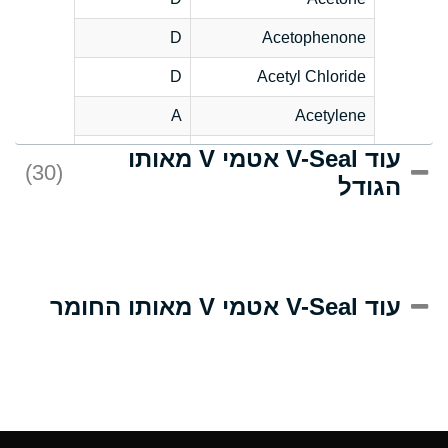
D
Acetophenone
D
Acetyl Chloride
A
Acetylene
עוד V-Seal אטמי V מאותו
D
Acrlylonitrile
(30)
הגודל
A
Adipic Acid
D
Alkazene
(Dibromoethylbenzene)
A
Alum-NH3-Cr-K
עוד V-Seal אטמי V מאותו החומר
(Aqueous)
B
Aluminum Acetate
(Aqueous)
A
Aluminum Chloride
(Aqueous)