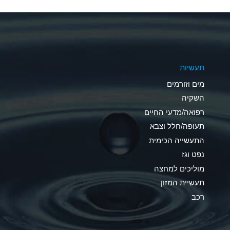
A
A
A
תעשיות
B
מים וזורמים
A
השקיה
רפואה/מדעי החיים
D
תעופה/חלל וצבא
D
התעשייה הכימית
נפט וגז
A
מוליכים למחצה
D
תעשיית המזון
רכב
A
A