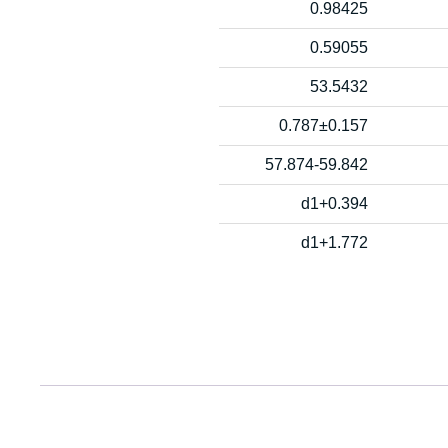
0.98425
0.59055
53.5432
0.787±0.157
57.874-59.842
d1+0.394
d1+1.772