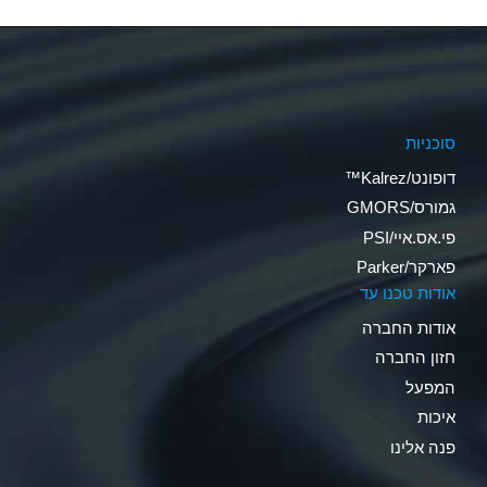
סוכניות
דופונט/Kalrez™
גמורס/GMORS
פי.אס.איי/PSI
פארקר/Parker
אודות טכנו עד
אודות החברה
חזון החברה
המפעל
איכות
פנה אלינו