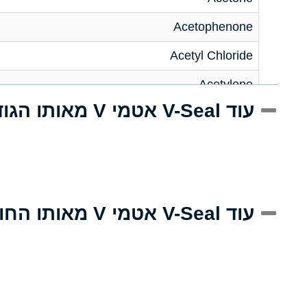
Acetophenone
Acetyl Chloride
Acetylene
עוד V-Seal אטמי V מאותו הגודל
Acrlylonitrile
Adipic Acid
Alkazene (Dibromoethylbenzene)
Alum-NH3-Cr-K (Aqueous)
עוד V-Seal אטמי V מאותו החומר
Aluminum Acetate (Aqueous)
Aluminum Chloride (Aqueous)
Aluminum Fluoride (Aqueous)