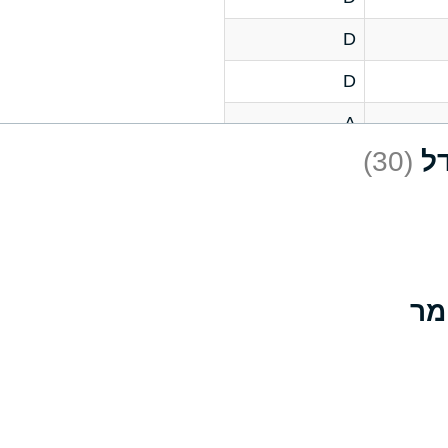
D
D
A
(30)
D
A
D
A
B
A
A