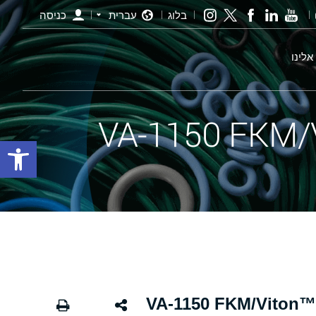
בלוג
עברית
כניסה
אלינו
פתח סרגל
VA-1150 FKM/Viton™ 60 BRO