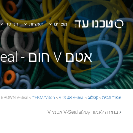
מוצרים
תעשיות
הנדסה
אטם V חום - VA-1150 FKM/Viton™ 60 BROWN V-Seal
עמוד הבית
>
קטלוג
>
V-Seal אטמי V
>
FKM/Viton™
> VA-1150 FKM/Viton™ 60 BROWN V-Seal
בחזרה לעמוד קטלוג V-Seal אטמי V