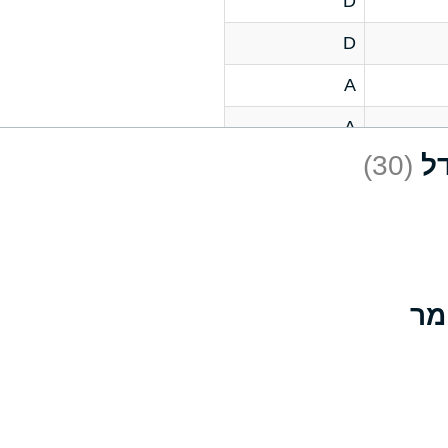
D
D
A
A
(30)
C
A
B
D
D
A
A