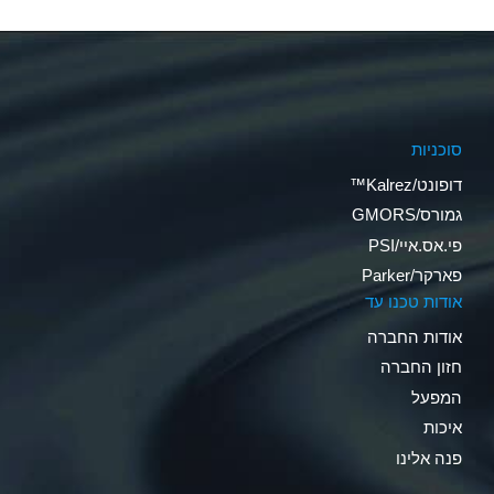
סוכניות
דופונט/Kalrez™
גמורס/GMORS
פי.אס.איי/PSI
פארקר/Parker
אודות טכנו עד
אודות החברה
חזון החברה
המפעל
איכות
פנה אלינו