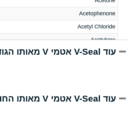
Acetone
Acetophenone
Acetyl Chloride
Acetylene
עוד V-Seal אטמי V מאותו הגודל
Acrlylonitrile
Adipic Acid
Alkazene (Dibromoethylbenzene)
Alum-NH3-Cr-K (Aqueous)
עוד V-Seal אטמי V מאותו החומר
Aluminum Acetate (Aqueous)
Aluminum Chloride (Aqueous)
Aluminum Fluoride (Aqueous)