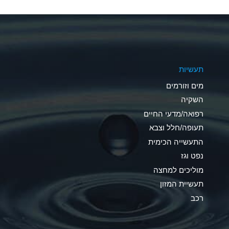
A
A
A
תעשיות
D
מים וזורמים
D
השקיה
רפואה/מדעי החיים
D
תעופה/חלל וצבא
A
התעשייה הכימית
נפט וגז
A
מוליכים למחצה
B
תעשיית המזון
רכב
A
A