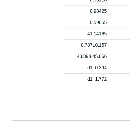
0.98425
0.59055
41.14165
0.787±0.157
43.898-45.866
d1+0.394
d1+1.772