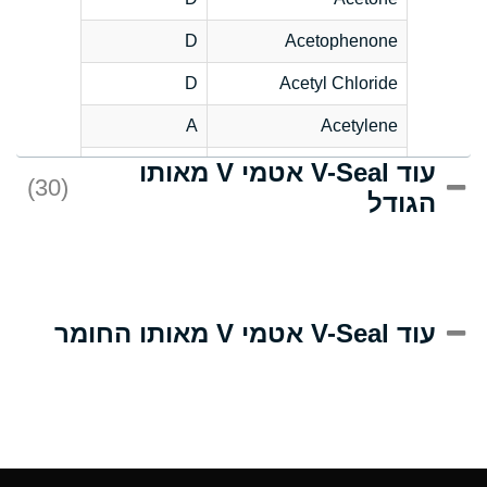
D
Acetophenone
D
Acetyl Chloride
A
Acetylene
עוד V-Seal אטמי V מאותו
D
Acrlylonitrile
(30)
הגודל
A
Adipic Acid
D
Alkazene
(Dibromoethylbenzene)
A
Alum-NH3-Cr-K
עוד V-Seal אטמי V מאותו החומר
(Aqueous)
B
Aluminum Acetate
(Aqueous)
A
Aluminum Chloride
(Aqueous)