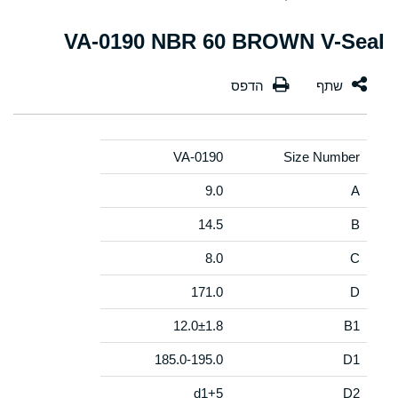
VA-0190 NBR 60 BROWN V-Seal
VA-0190
Size Number
9.0
A
14.5
B
8.0
C
171.0
D
12.0±1.8
B1
185.0-195.0
D1
d1+5
D2