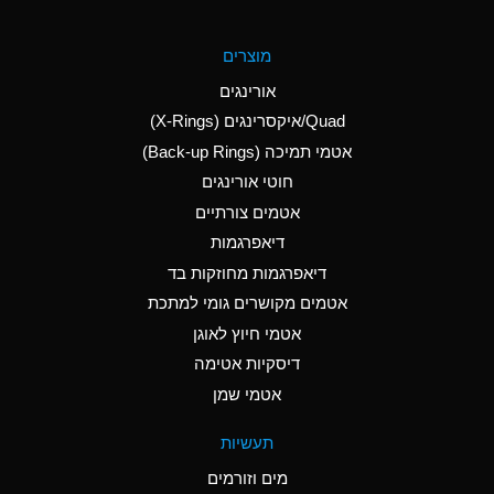
A
Aluminum Fluoride
מוצרים
(Aqueous)
אורינגים
A
Aluminum Nitrate
Quad/איקסרינגים (X-Rings)
(Aqueous)
אטמי תמיכה (Back-up Rings)
A
Aluminum Phosphate
חוטי אורינגים
(Aqueous)
אטמים צורתיים
A
Aluminum Sulfate
דיאפרגמות
(Aqueous)
דיאפרגמות מחוזקות בד
B
Ammonia Anhydrous
אטמים מקושרים גומי למתכת
אטמי חיוץ לאוגן
A
Ammonia Gas (cold)
דיסקיות אטימה
D
Ammonia Gas (hot)
אטמי שמן
D
Ammonium Carbonate
תעשיות
(Aqueous)
מים וזורמים