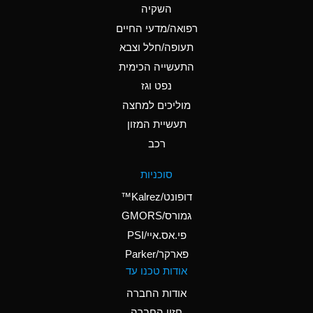
A
Ammonium Chloride
השקיה
(Aqueous)
רפואה/מדעי החיים
D
Ammonium Hydroxide
תעופה/חלל וצבא
(conc.)
התעשייה הכימית
נפט וגז
A
Ammonium Nitrate
(Aqueous)
מוליכים למחצה
תעשיית המזון
A
Ammonium Nitrite
רכב
(Aqueous)
D
Ammonium Persulfate
סוכניות
(Aqueous)
דופונט/Kalrez™
A
Ammonium Phosphate
גמורס/GMORS
(Aqueous)
פי.אס.איי/PSI
פארקר/Parker
A
Ammonium Sulfate
אודות טכנו עד
(Aqueous)
אודות החברה
D
Amyl Acetate (Banana
חזון החברה