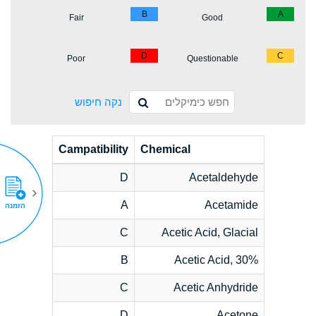
B
A
Fair
Good
D
C
Poor
Questionable
נקה חיפוש
Campatibility
Chemical
D
Acetaldehyde
A
Acetamide
הזמנה
C
Acetic Acid, Glacial
B
Acetic Acid, 30%
C
Acetic Anhydride
D
Acetone