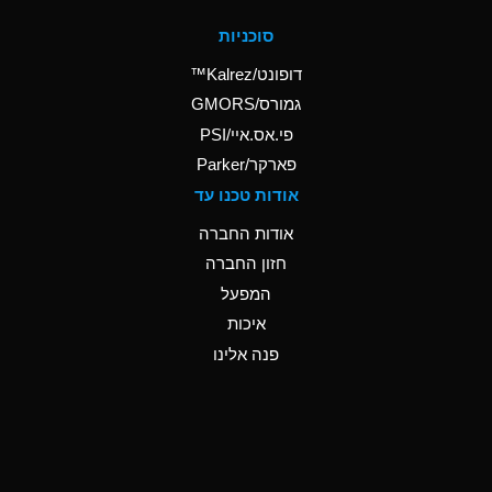
סוכניות
דופונט/Kalrez™
גמורס/GMORS
פי.אס.איי/PSI
פארקר/Parker
אודות טכנו עד
אודות החברה
חזון החברה
המפעל
איכות
פנה אלינו