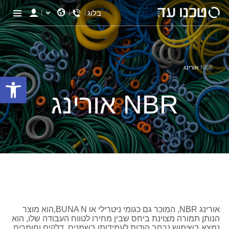
+0-3-6550606
בלוג
NBR אורינג
פתח סרגל
NBR אורינג
אורינג
NBR
, המוכר גם כגומי ניטרילי או
BUNA N
,הוא מוצר
הנותן תמורה מצוינת ביחס שבין מחירו לטווח העבודה שלו,
הוא
נמצא בשימוש נרחב הודות לעמידותו בשמנים, דלקים וחומרים