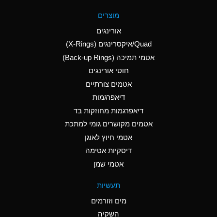
A
Aluminum Fluoride
מוצרים
(Aqueous)
אורינגים
A
Aluminum Nitrate
Quad/איקסרינגים (X-Rings)
(Aqueous)
אטמי תמיכה (Back-up Rings)
A
Aluminum Phosphate
חוטי אורינגים
(Aqueous)
אטמים צורתיים
A
Aluminum Sulfate
דיאפרגמות
(Aqueous)
דיאפרגמות מחוזקות בד
B
Ammonia Anhydrous
אטמים מקושרים גומי למתכת
אטמי חיוץ לאוגן
A
Ammonia Gas (cold)
דיסקיות אטימה
D
Ammonia Gas (hot)
אטמי שמן
D
Ammonium Carbonate
תעשיות
(Aqueous)
מים וזורמים
A
Ammonium Chloride
השקיה