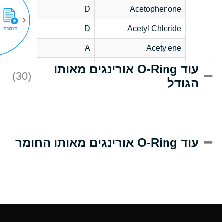
D
Acetophenone
D
Acetyl Chloride
הזמנה
A
Acetylene
עוד O-Ring אורינגים מאותו
D
Acrlylonitrile
(30)
הגודל
A
Adipic Acid
D
Alkazene
(Dibromoethylbenzene)
A
Alum-NH3-Cr-K
עוד O-Ring אורינגים מאותו החומר
(Aqueous)
B
Aluminum Acetate
(Aqueous)
A
Aluminum Chloride
(Aqueous)