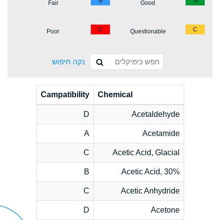
B
A
Fair
Good
D
C
Poor
Questionable
נקה חיפוש
Campatibility
Chemical
D
Acetaldehyde
A
Acetamide
C
Acetic Acid, Glacial
B
Acetic Acid, 30%
C
Acetic Anhydride
D
Acetone