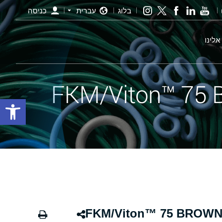
בלוג
עברית
כניסה
אלינו
פתח סרגל
ורינג חום - 233.00×5.00 FKM/Viton™ 75 BROWN