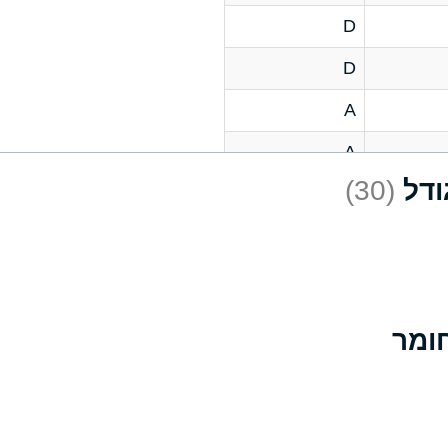
D
D
A
A
(30)
C
A
B
D
D
A
A