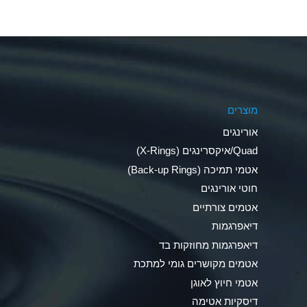
Aluminum Nitrate (Aqueous)
Aluminum Phosphate (Aqueous)
Aluminum Sulfate (Aqueous)
מוצרים
Ammonia Anhydrous
אורינגים
Ammonia Gas (cold)
Quad/איקסרינגים (X-Rings)
אטמי תמיכה (Back-up Rings)
Ammonia Gas (hot)
חוטי אורינגים
Ammonium Carbonate (Aqueous)
אטמים צורתיים
דיאפרגמות
Ammonium Chloride (Aqueous)
דיאפרגמות מחוזקות בד
Ammonium Hydroxide (conc.)
אטמים מקושרים גומי למתכת
אטמי חיוץ לאוגן
Ammonium Nitrate (Aqueous)
דיסקיות אטימה