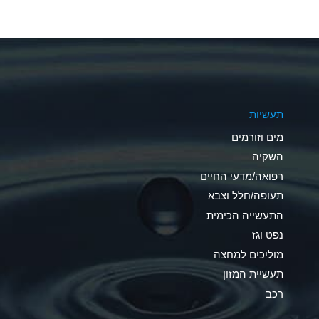
A
A
A
תעשיות
D
מים וזורמים
D
השקיה
רפואה/מדעי החיים
D
תעופה/חלל וצבא
A
התעשייה הכימית
נפט וגז
A
מוליכים למחצה
B
תעשיית המזון
רכב
A