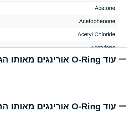
Acetone
Acetophenone
Acetyl Chloride
Acetylene
עוד O-Ring אורינגים מאותו הגודל
Acrlylonitrile
Adipic Acid
Alkazene (Dibromoethylbenzene)
Alum-NH3-Cr-K (Aqueous)
עוד O-Ring אורינגים מאותו החומר
Aluminum Acetate (Aqueous)
Aluminum Chloride (Aqueous)
Aluminum Fluoride (Aqueous)