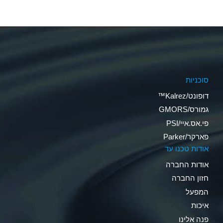
סוכניות
דופונט/Kalrez™
גמורס/GMORS
פי.אס.איי/PSI
פארקר/Parker
אודות טכנו עד
אודות החברה
חזון החברה
המפעל
איכות
פנה אלינו