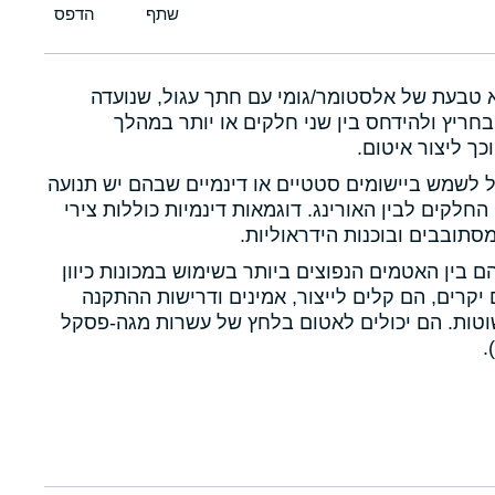
א טבעת של אלסטומר/גומי עם חתך עגול, שנועדה
חריץ ולהידחס בין שני חלקים או יותר במהלך
כך ליצור איטום.
ול לשמש ביישומים סטטיים או דינמיים שבהם יש תנועה
 החלקים לבין האורינג. דוגמאות דינמיות כוללות צירי
תובבים ובוכנות הידראוליות.
הם בין האטמים הנפוצים ביותר בשימוש במכונות כיוון
יקרים, הם קלים לייצור, אמינים ודרישות ההתקנה
טות. הם יכולים לאטום בלחץ של עשרות מגה-פסקל