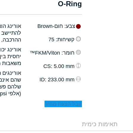
O-Ring
צבע
: חום-Brown
אורינג הו
להתיישב ב
קשיחות
: 75
ההרכבה, ו
אורינג יכ
חומר
: FKM/Viton™
יחסית בין
משאבות מס
: 5.00 mm
CS
אורינגים 
: 233.00 mm
ID
שהם אינם 
שלהם פשו
(אלפי psi).
קבל הצעת מחיר
תאימות כימית