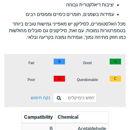
יציבות דיאלקטרית גבוהה
עמידות בשמנים, חומרים כימיים וממסים רבים
מכל האלסטומרים, לסיליקון יש מאפייני גמישות טובים ביותר
בטמפרטורות נמוכות. עם זאת, סיליקונים גם סובלים מחולשות
כמו חוזק מתיחה נמוך, ועמידות נמוכה בקריעה ובלאי.
B
A
Fair
Good
D
C
Poor
Questionable
נקה חיפוש
Campatibility
Chemical
B
Acetaldehyde