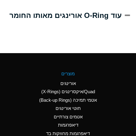
A
Alum-NH3-Cr-K
עוד O-Ring אורינגים מאותו החומר
(Aqueous)
D
Aluminum Acetate
(Aqueous)
B
Aluminum Chloride
(Aqueous)
B
Aluminum Fluoride
מוצרים
(Aqueous)
אורינגים
B
Aluminum Nitrate
Quad/איקסרינגים (X-Rings)
(Aqueous)
אטמי תמיכה (Back-up Rings)
A
Aluminum Phosphate
חוטי אורינגים
(Aqueous)
אטמים צורתיים
A
Aluminum Sulfate
דיאפרגמות
(Aqueous)
דיאפרגמות מחוזקות בד