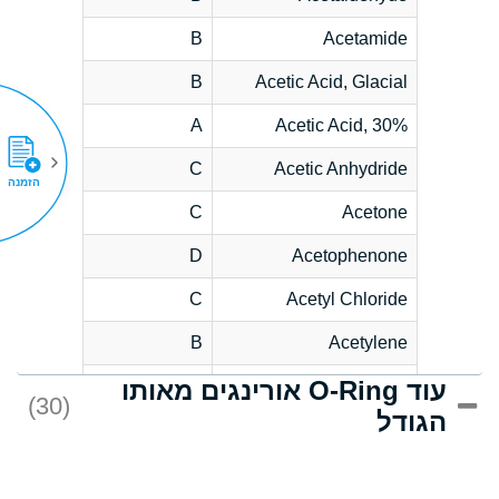
B
Acetamide
B
Acetic Acid, Glacial
A
Acetic Acid, 30%
C
Acetic Anhydride
הזמנה
C
Acetone
D
Acetophenone
C
Acetyl Chloride
B
Acetylene
עוד O-Ring אורינגים מאותו
D
Acrlylonitrile
(30)
הגודל
*
Adipic Acid
D
Alkazene
(Dibromoethylbenzene)