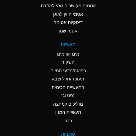
C
Ammonia Anhydrous
אטמים מקושרים גומי למתכת
אטמי חיוץ לאוגן
A
Ammonia Gas (cold)
דיסקיות אטימה
A
Ammonia Gas (hot)
אטמי שמן
*
Ammonium Carbonate
תעשיות
(Aqueous)
מים וזורמים
*
Ammonium Chloride
השקיה
(Aqueous)
רפואה/מדעי החיים
A
Ammonium Hydroxide
תעופה/חלל וצבא
(conc.)
התעשייה הכימית
נפט וגז
*
Ammonium Nitrate
(Aqueous)
מוליכים למחצה
תעשיית המזון
B
Ammonium Nitrite
רכב
(Aqueous)
*
Ammonium Persulfate
סוכניות