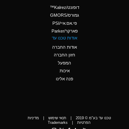
(Aqueous)
דופונט/Kalrez™
A
Ammonium Phosphate
גמורס/GMORS
(Aqueous)
פי.אס.איי/PSI
פארקר/Parker
*
Ammonium Sulfate
אודות טכנו עד
(Aqueous)
אודות החברה
D
Amyl Acetate (Banana
חזון החברה
Oil)
המפעל
D
Amyl Alcohol
איכות
*
Amyl Borate
פנה אלינו
D
Amyl
Chloronapthalene
D
Amyl Napthalene
טכנו עד בע"מ © 2019
|
תנאי שימוש
|
מדיניות
D
Aniline
הפרטיות
|
Trademarks