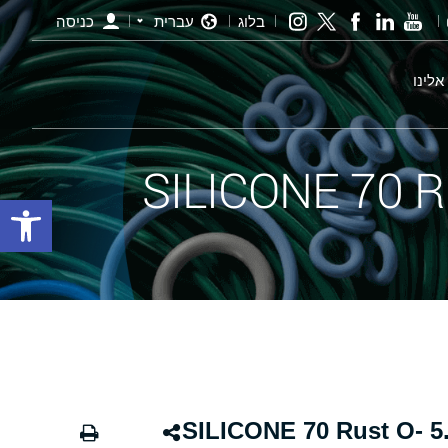
בלוג
עברית
כניסה
אלינו
פתח סרגל
אורינג חלודה - 157.00×5.00 SILICONE 70 Rust O-