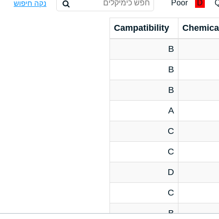
Poor
D
Q
נקה חיפוש
Campatibility
Chemica
B
B
B
A
C
C
D
C
B