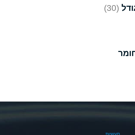
(30)
D
*
D
A
D
B
B
B
A
A
תעשיות