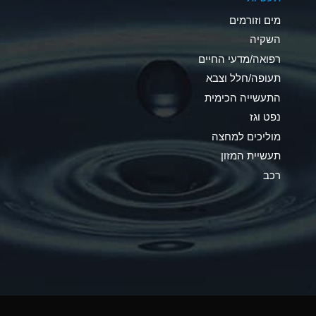
C
מים וזורמים
A
השקיה
רפואה/מדעי החיים
A
תעופה/חלל וצבא
*
התעשייה הכימית
נפט וגז
*
מוליכים למחצה
A
תעשיית המזון
רכב
*
B
*
A
*