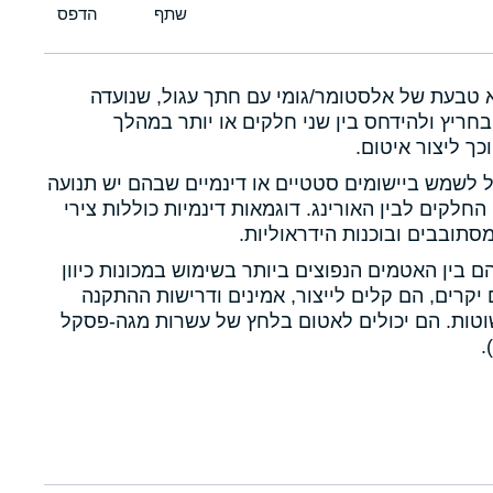
א טבעת של אלסטומר/גומי עם חתך עגול, שנועדה
חריץ ולהידחס בין שני חלקים או יותר במהלך
כך ליצור איטום.
ול לשמש ביישומים סטטיים או דינמיים שבהם יש תנועה
 החלקים לבין האורינג. דוגמאות דינמיות כוללות צירי
תובבים ובוכנות הידראוליות.
הם בין האטמים הנפוצים ביותר בשימוש במכונות כיוון
יקרים, הם קלים לייצור, אמינים ודרישות ההתקנה
טות. הם יכולים לאטום בלחץ של עשרות מגה-פסקל