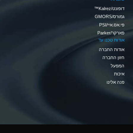
דופונט/Kalrez™
גמורס/GMORS
פי.אס.איי/PSI
פארקר/Parker
אודות טכנו עד
אודות החברה
חזון החברה
המפעל
איכות
פנה אלינו