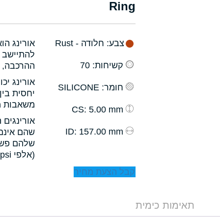
Ring
צבע
: חלודה - Rust
אורינג הו
להתיישב ב
קשיחות
: 70
ההרכבה, ו
אורינג יכ
חומר
: SILICONE
יחסית בין
משאבות מס
: 5.00 mm
CS
אורינגים 
: 157.00 mm
ID
שהם אינם 
שלהם פשו
(אלפי psi).
קבל הצעת מחיר
תאימות כימית