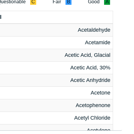
uestionable
C
Fair
B
Good
A
l
Acetaldehyde
Acetamide
Acetic Acid, Glacial
Acetic Acid, 30%
Acetic Anhydride
Acetone
Acetophenone
Acetyl Chloride
Acetylene