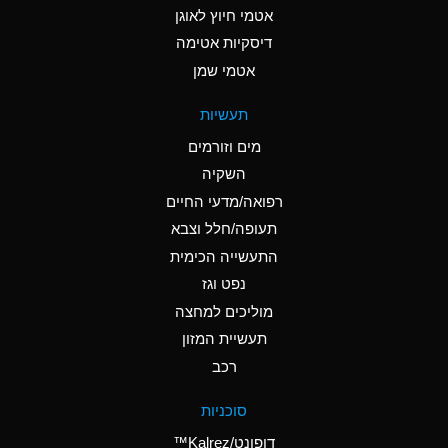
אטמי חיוץ לאוגן
A
Ammonia Gas (cold)
דיסקיות אטימה
A
Ammonia Gas (hot)
אטמי שמן
*
Ammonium Carbonate
תעשיות
(Aqueous)
מים וזורמים
*
Ammonium Chloride
השקיה
(Aqueous)
רפואה/מדעי החיים
A
Ammonium Hydroxide
תעופה/חלל וצבא
(conc.)
התעשייה הכימית
נפט וגז
*
Ammonium Nitrate
(Aqueous)
מוליכים למחצה
תעשיית המזון
B
Ammonium Nitrite
רכב
(Aqueous)
*
Ammonium Persulfate
סוכניות
(Aqueous)
דופונט/Kalrez™