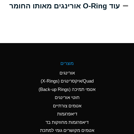
A
Alum-NH3-Cr-K
עוד O-Ring אורינגים מאותו החומר
(Aqueous)
D
Aluminum Acetate
(Aqueous)
B
Aluminum Chloride
(Aqueous)
B
Aluminum Fluoride
מוצרים
(Aqueous)
אורינגים
B
Aluminum Nitrate
Quad/איקסרינגים (X-Rings)
(Aqueous)
אטמי תמיכה (Back-up Rings)
A
Aluminum Phosphate
חוטי אורינגים
(Aqueous)
אטמים צורתיים
A
Aluminum Sulfate
דיאפרגמות
(Aqueous)
דיאפרגמות מחוזקות בד
C
Ammonia Anhydrous
אטמים מקושרים גומי למתכת