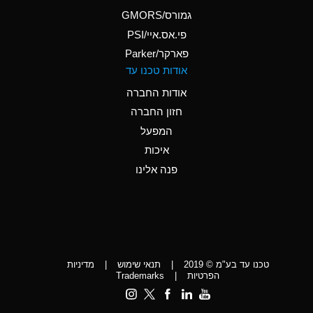
A
Ammonium Phosphate
גמורס/GMORS
(Aqueous)
פי.אס.איי/PSI
פארקר/Parker
*
Ammonium Sulfate
אודות טכנו עד
(Aqueous)
אודות החברה
D
Amyl Acetate (Banana
חזון החברה
Oil)
המפעל
D
Amyl Alcohol
איכות
*
Amyl Borate
פנה אלינו
D
Amyl
Chloronapthalene
D
Amyl Napthalene
טכנו עד בע"מ © 2019
|
תנאי שימוש
|
מדיניות
D
Aniline
הפרטיות
|
Trademarks
C
Aniline Dyes