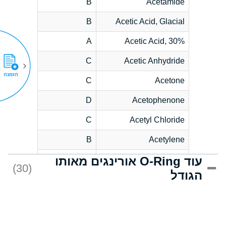
B
Acetamide
B
Acetic Acid, Glacial
A
Acetic Acid, 30%
C
Acetic Anhydride
הזמנה
C
Acetone
D
Acetophenone
C
Acetyl Chloride
B
Acetylene
עוד O-Ring אורינגים מאותו
D
Acrlylonitrile
(30)
הגודל
*
Adipic Acid
D
Alkazene
(Dibromoethylbenzene)