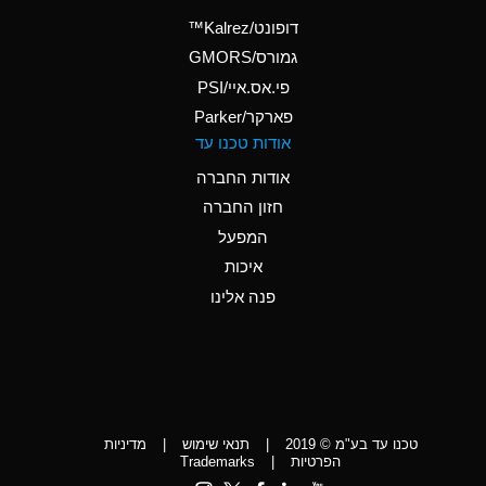
(Aqueous)
דופונט/Kalrez™
A
Ammonium Phosphate
גמורס/GMORS
(Aqueous)
פי.אס.איי/PSI
פארקר/Parker
*
Ammonium Sulfate
אודות טכנו עד
(Aqueous)
אודות החברה
D
Amyl Acetate (Banana
חזון החברה
Oil)
המפעל
D
Amyl Alcohol
איכות
*
Amyl Borate
פנה אלינו
D
Amyl
Chloronapthalene
D
Amyl Napthalene
טכנו עד בע"מ © 2019
|
תנאי שימוש
|
מדיניות
D
Aniline
הפרטיות
|
Trademarks