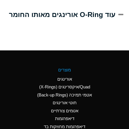
A
Alum-NH3-Cr-K
עוד O-Ring אורינגים מאותו החומר
(Aqueous)
D
Aluminum Acetate
(Aqueous)
B
Aluminum Chloride
(Aqueous)
B
Aluminum Fluoride
מוצרים
(Aqueous)
אורינגים
B
Aluminum Nitrate
Quad/איקסרינגים (X-Rings)
(Aqueous)
אטמי תמיכה (Back-up Rings)
A
Aluminum Phosphate
חוטי אורינגים
(Aqueous)
אטמים צורתיים
A
Aluminum Sulfate
דיאפרגמות
(Aqueous)
דיאפרגמות מחוזקות בד