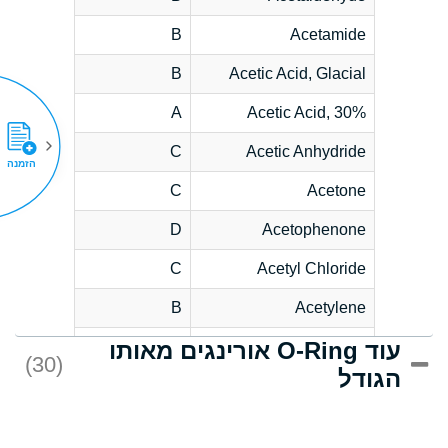
B
Acetamide
B
Acetic Acid, Glacial
A
Acetic Acid, 30%
C
Acetic Anhydride
הזמנה
C
Acetone
D
Acetophenone
C
Acetyl Chloride
B
Acetylene
עוד O-Ring אורינגים מאותו
D
Acrlylonitrile
(30)
הגודל
*
Adipic Acid
D
Alkazene
(Dibromoethylbenzene)