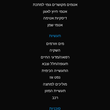
C
Ammonia Anhydrous
אטמים מקושרים גומי למתכת
אטמי חיוץ לאוגן
A
Ammonia Gas (cold)
דיסקיות אטימה
A
Ammonia Gas (hot)
אטמי שמן
*
Ammonium Carbonate
תעשיות
(Aqueous)
מים וזורמים
*
Ammonium Chloride
השקיה
(Aqueous)
רפואה/מדעי החיים
A
Ammonium Hydroxide
תעופה/חלל וצבא
(conc.)
התעשייה הכימית
נפט וגז
*
Ammonium Nitrate
(Aqueous)
מוליכים למחצה
תעשיית המזון
B
Ammonium Nitrite
רכב
(Aqueous)
*
Ammonium Persulfate
סוכניות