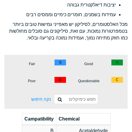
יציבות דיאלקטרית גבוהה
עמידות בשמנים, חומרים כימיים וממסים רבים
מכל האלסטומרים, לסיליקון יש מאפייני גמישות טובים ביותר
בטמפרטורות נמוכות. עם זאת, סיליקונים גם סובלים מחולשות
כמו חוזק מתיחה נמוך, ועמידות נמוכה בקריעה ובלאי.
B
A
Fair
Good
D
C
Poor
Questionable
נקה חיפוש
Campatibility
Chemical
B
Acetaldehyde