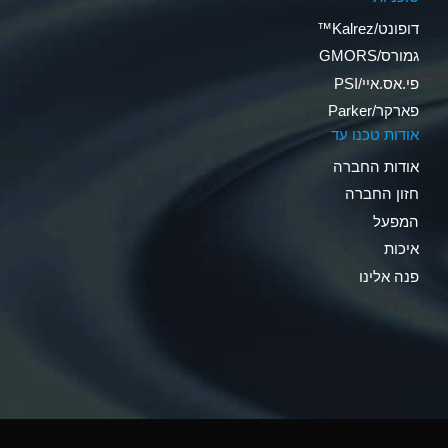
דופונט/Kalrez™
גמורס/GMORS
פי.אס.איי/PSI
פארקר/Parker
אודות טכנו עד
אודות החברה
חזון החברה
המפעל
איכות
פנה אלינו