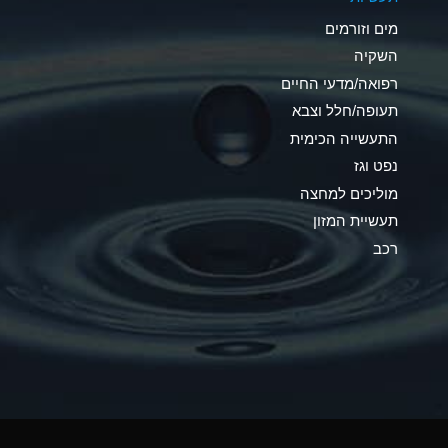
C
מים וזורמים
A
השקיה
רפואה/מדעי החיים
A
תעופה/חלל וצבא
*
התעשייה הכימית
נפט וגז
*
מוליכים למחצה
A
תעשיית המזון
רכב
*
B
*
A
*