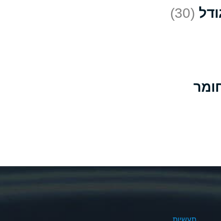
(30)
D
*
D
A
D
B
B
B
A
A
תעשיות