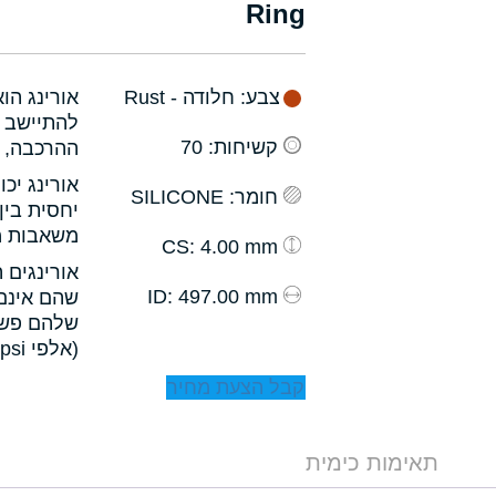
Ring
צבע
: חלודה - Rust
אורינג הו
להתיישב ב
קשיחות
: 70
ההרכבה, ו
אורינג יכ
חומר
: SILICONE
יחסית בין
משאבות מס
: 4.00 mm
CS
אורינגים 
: 497.00 mm
ID
שהם אינם 
שלהם פשו
(אלפי psi).
קבל הצעת מחיר
תאימות כימית