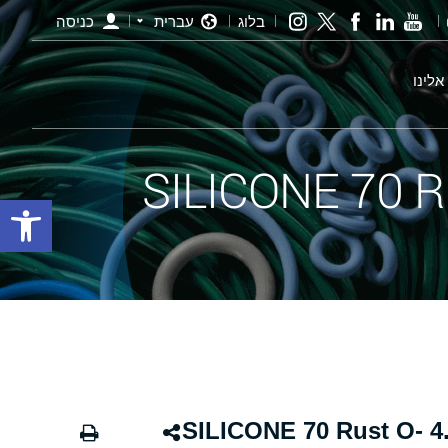
בלוג
עברית
כניסה
אלינו
פתח סרגל
אורינג חלודה - 497.00×4.00 SILICONE 70 Rust O-