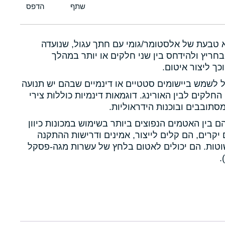
א טבעת של אלסטומר/גומי עם חתך עגול, שנועדה
חריץ ולהידחס בין שני חלקים או יותר במהלך
כך ליצור איטום.
ול לשמש ביישומים סטטיים או דינמיים שבהם יש תנועה
 החלקים לבין האורינג. דוגמאות דינמיות כוללות צירי
תובבים ובוכנות הידראוליות.
הם בין האטמים הנפוצים ביותר בשימוש במכונות כיוון
יקרים, הם קלים לייצור, אמינים ודרישות ההתקנה
טות. הם יכולים לאטום בלחץ של עשרות מגה-פסקל