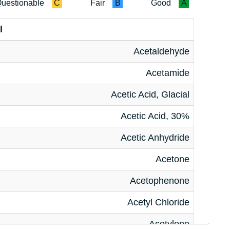
uestionable
C
Fair
B
Good
A
l
Acetaldehyde
Acetamide
Acetic Acid, Glacial
Acetic Acid, 30%
Acetic Anhydride
Acetone
Acetophenone
Acetyl Chloride
Acetylene