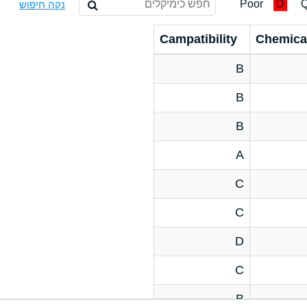
Poor
D
Q
נקה חיפוש
Campatibility
Chemica
B
B
B
A
C
C
D
C
B