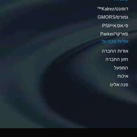
דופונט/Kalrez™
גמורס/GMORS
פי.אס.איי/PSI
פארקר/Parker
אודות טכנו עד
אודות החברה
חזון החברה
המפעל
איכות
פנה אלינו