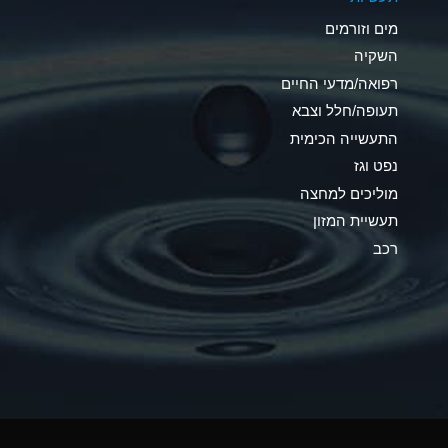
C
מים וזורמים
A
השקיה
רפואה/מדעי החיים
A
תעופה/חלל וצבא
*
התעשייה הכימית
נפט וגז
*
מוליכים למחצה
A
תעשיית המזון
רכב
*
B
*
A
*