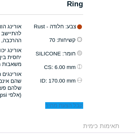
Ring
צבע
: חלודה - Rust
אורינג הו
להתיישב ב
קשיחות
: 70
ההרכבה, ו
אורינג יכ
חומר
: SILICONE
יחסית בין
משאבות מס
: 6.00 mm
CS
אורינגים 
: 170.00 mm
ID
שהם אינם 
שלהם פשו
(אלפי psi).
קבל הצעת מחיר
תאימות כימית