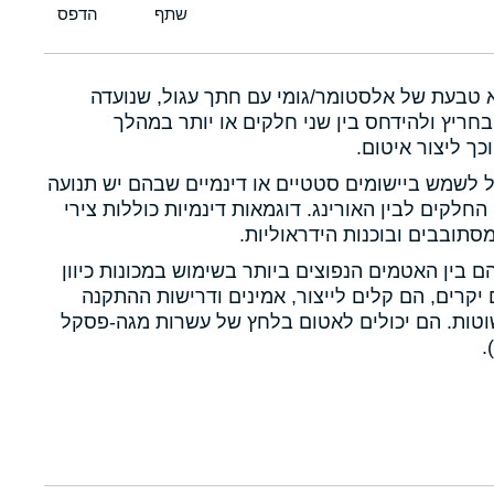
א טבעת של אלסטומר/גומי עם חתך עגול, שנועדה
חריץ ולהידחס בין שני חלקים או יותר במהלך
כך ליצור איטום.
ול לשמש ביישומים סטטיים או דינמיים שבהם יש תנועה
 החלקים לבין האורינג. דוגמאות דינמיות כוללות צירי
תובבים ובוכנות הידראוליות.
הם בין האטמים הנפוצים ביותר בשימוש במכונות כיוון
יקרים, הם קלים לייצור, אמינים ודרישות ההתקנה
טות. הם יכולים לאטום בלחץ של עשרות מגה-פסקל