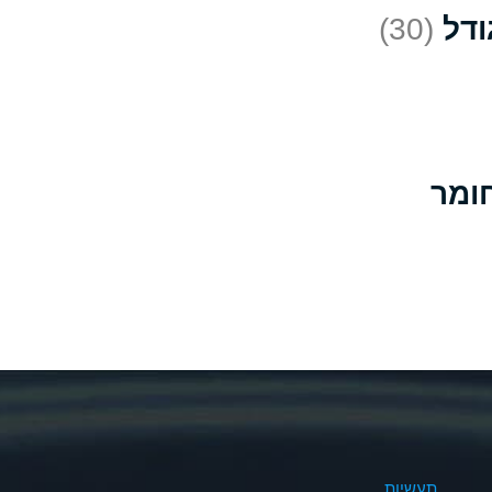
(30)
D
*
D
A
D
B
B
B
A
A
תעשיות