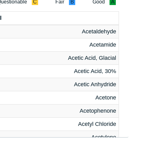
uestionable
C
Fair
B
Good
A
l
Acetaldehyde
Acetamide
Acetic Acid, Glacial
Acetic Acid, 30%
Acetic Anhydride
Acetone
Acetophenone
Acetyl Chloride
Acetylene