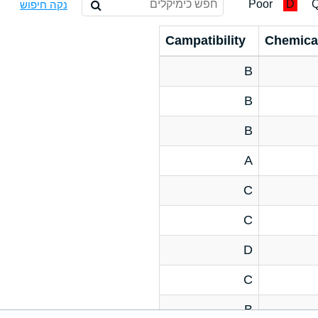
Poor
D
Q
נקה חיפוש
Campatibility
Chemica
B
B
B
A
C
C
D
C
B