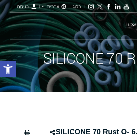
בלוג
עברית
כניסה
אלינו
פתח סרגל
אורינג חלודה - 170.00×6.00 SILICONE 70 Rust O-