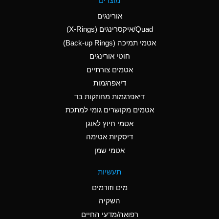
מוצרים
(Aqueous)
אורינגים
A
Aluminum Nitrate
Quad/איקסרינגים (X-Rings)
(Aqueous)
אטמי תמיכה (Back-up Rings)
A
Aluminum Phosphate
חוטי אורינגים
(Aqueous)
אטמים צורתיים
A
Aluminum Sulfate
דיאפרגמות
(Aqueous)
דיאפרגמות מחוזקות בד
B
Ammonia Anhydrous
אטמים מקושרים גומי למתכת
אטמי חיוץ לאוגן
A
Ammonia Gas (cold)
דיסקיות אטימה
D
Ammonia Gas (hot)
אטמי שמן
D
Ammonium Carbonate
תעשיות
(Aqueous)
מים וזורמים
A
Ammonium Chloride
השקיה
(Aqueous)
רפואה/מדעי החיים