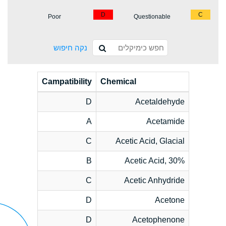
D
C
Poor
Questionable
נקה חיפוש
Campatibility
Chemical
D
Acetaldehyde
A
Acetamide
C
Acetic Acid, Glacial
B
Acetic Acid, 30%
C
Acetic Anhydride
D
Acetone
D
Acetophenone