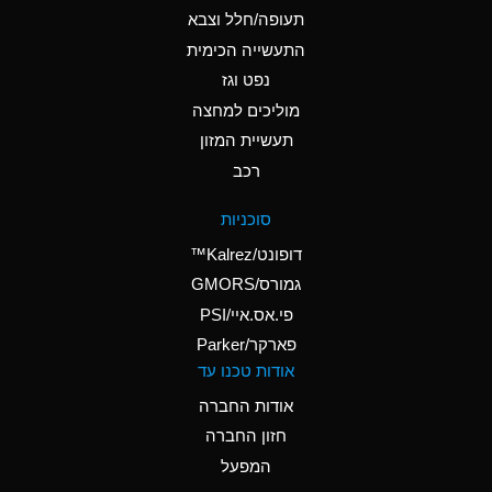
D
Ammonium Hydroxide
תעופה/חלל וצבא
(conc.)
התעשייה הכימית
נפט וגז
A
Ammonium Nitrate
(Aqueous)
מוליכים למחצה
תעשיית המזון
A
Ammonium Nitrite
רכב
(Aqueous)
D
Ammonium Persulfate
סוכניות
(Aqueous)
דופונט/Kalrez™
A
Ammonium Phosphate
גמורס/GMORS
(Aqueous)
פי.אס.איי/PSI
פארקר/Parker
A
Ammonium Sulfate
אודות טכנו עד
(Aqueous)
אודות החברה
D
Amyl Acetate (Banana
חזון החברה
Oil)
המפעל
B
Amyl Alcohol