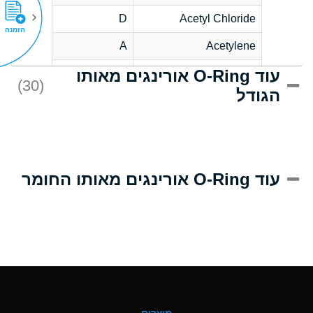
D
Acetyl Chloride
הזמנה
A
Acetylene
עוד O-Ring אורינגים מאותו
D
Acrlylonitrile
(30)
הגודל
A
Adipic Acid
D
Alkazene
(Dibromoethylbenzene)
A
Alum-NH3-Cr-K
עוד O-Ring אורינגים מאותו החומר
(Aqueous)
B
Aluminum Acetate
(Aqueous)
A
Aluminum Chloride
(Aqueous)
A
Aluminum Fluoride