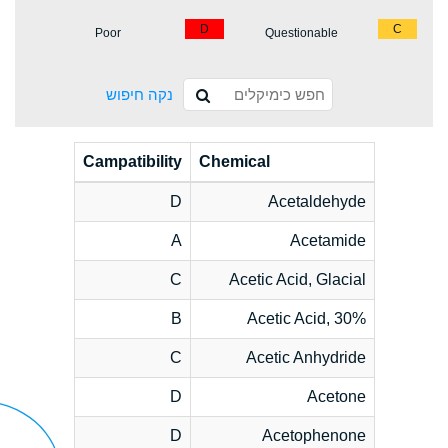
D
C
Poor
Questionable
נקה חיפוש
Campatibility
Chemical
D
Acetaldehyde
A
Acetamide
C
Acetic Acid, Glacial
B
Acetic Acid, 30%
C
Acetic Anhydride
D
Acetone
D
Acetophenone