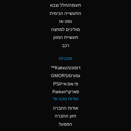
D
Ammonium Hydroxide
תעופה/חלל וצבא
(conc.)
התעשייה הכימית
נפט וגז
A
Ammonium Nitrate
(Aqueous)
מוליכים למחצה
תעשיית המזון
A
Ammonium Nitrite
רכב
(Aqueous)
D
Ammonium Persulfate
סוכניות
(Aqueous)
דופונט/Kalrez™
A
Ammonium Phosphate
גמורס/GMORS
(Aqueous)
פי.אס.איי/PSI
פארקר/Parker
A
Ammonium Sulfate
אודות טכנו עד
(Aqueous)
אודות החברה
D
Amyl Acetate (Banana
חזון החברה
Oil)
המפעל
B
Amyl Alcohol