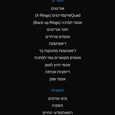
מוצרים
(Aqueous)
אורינגים
A
Aluminum Nitrate
Quad/איקסרינגים (X-Rings)
(Aqueous)
אטמי תמיכה (Back-up Rings)
A
Aluminum Phosphate
חוטי אורינגים
(Aqueous)
אטמים צורתיים
A
Aluminum Sulfate
דיאפרגמות
(Aqueous)
דיאפרגמות מחוזקות בד
B
Ammonia Anhydrous
אטמים מקושרים גומי למתכת
אטמי חיוץ לאוגן
A
Ammonia Gas (cold)
דיסקיות אטימה
D
Ammonia Gas (hot)
אטמי שמן
D
Ammonium Carbonate
תעשיות
(Aqueous)
מים וזורמים
A
Ammonium Chloride
השקיה
(Aqueous)
רפואה/מדעי החיים