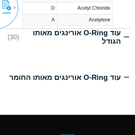
D
Acetyl Chloride
הזמנה
A
Acetylene
עוד O-Ring אורינגים מאותו
D
Acrlylonitrile
(30)
הגודל
A
Adipic Acid
D
Alkazene
(Dibromoethylbenzene)
A
Alum-NH3-Cr-K
עוד O-Ring אורינגים מאותו החומר
(Aqueous)
B
Aluminum Acetate
(Aqueous)
A
Aluminum Chloride
(Aqueous)
A
Aluminum Fluoride