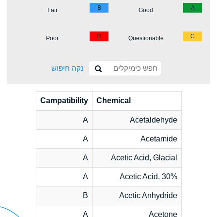
B
A
Fair
Good
D
C
Poor
Questionable
נקה חיפוש
Campatibility
Chemical
A
Acetaldehyde
A
Acetamide
A
Acetic Acid, Glacial
A
Acetic Acid, 30%
B
Acetic Anhydride
A
Acetone