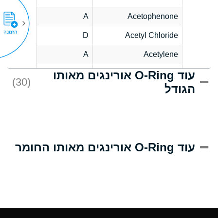
A
Acetophenone
הזמנה
D
Acetyl Chloride
A
Acetylene
עוד O-Ring אורינגים מאותו
D
Acrlylonitrile
(30)
הגודל
A
Adipic Acid
D
Alkazene
(Dibromoethylbenzene)
A
Alum-NH3-Cr-K
עוד O-Ring אורינגים מאותו החומר
(Aqueous)
A
Aluminum Acetate
(Aqueous)
A
Aluminum Chloride
(Aqueous)