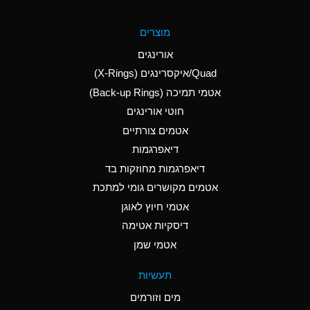
A
Aluminum Fluoride
מוצרים
(Aqueous)
אורינגים
A
Aluminum Nitrate
Quad/איקסרינגים (X-Rings)
(Aqueous)
אטמי תמיכה (Back-up Rings)
A
Aluminum Phosphate
חוטי אורינגים
(Aqueous)
אטמים צורתיים
A
Aluminum Sulfate
דיאפרגמות
(Aqueous)
דיאפרגמות מחוזקות בד
A
Ammonia Anhydrous
אטמים מקושרים גומי למתכת
אטמי חיוץ לאוגן
A
Ammonia Gas (cold)
דיסקיות אטימה
B
Ammonia Gas (hot)
אטמי שמן
*
Ammonium Carbonate
תעשיות
(Aqueous)
מים וזורמים
A
Ammonium Chloride