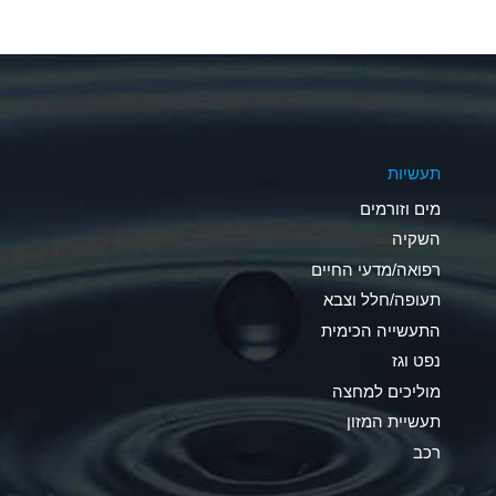
A
A
A
תעשיות
B
מים וזורמים
A
השקיה
רפואה/מדעי החיים
D
תעופה/חלל וצבא
D
התעשייה הכימית
נפט וגז
A
מוליכים למחצה
D
תעשיית המזון
רכב
A