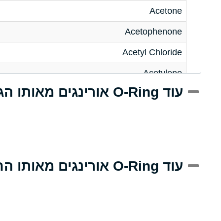
Acetone
Acetophenone
Acetyl Chloride
Acetylene
עוד O-Ring אורינגים מאותו הגודל
Acrlylonitrile
Adipic Acid
Alkazene (Dibromoethylbenzene)
Alum-NH3-Cr-K (Aqueous)
עוד O-Ring אורינגים מאותו החומר
Aluminum Acetate (Aqueous)
Aluminum Chloride (Aqueous)
Aluminum Fluoride (Aqueous)