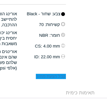
צבע
: שחור - Black
אורינג הו
להתיישב ב
קשיחות
: 70
ההרכבה, ו
אורינג יכ
חומר
: NBR
יחסית בין
משאבות מס
: 4.00 mm
CS
אורינגים 
: 22.00 mm
ID
שהם אינם 
שלהם פשו
(אלפי psi).
קבל הצעת מחיר
תאימות כימית