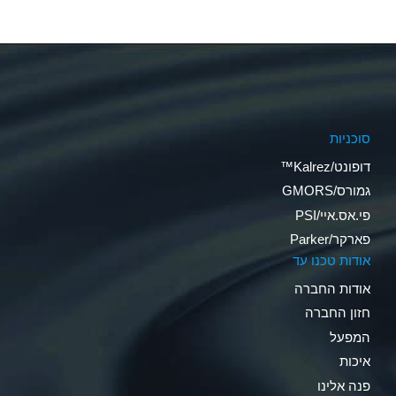
סוכניות
דופונט/Kalrez™
גמורס/GMORS
פי.אס.איי/PSI
פארקר/Parker
אודות טכנו עד
אודות החברה
חזון החברה
המפעל
איכות
פנה אלינו