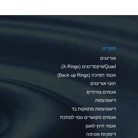
Aluminum Nitrate (Aqueous)
Aluminum Phosphate (Aqueous)
Aluminum Sulfate (Aqueous)
מוצרים
Ammonia Anhydrous
אורינגים
Ammonia Gas (cold)
Quad/איקסרינגים (X-Rings)
אטמי תמיכה (Back-up Rings)
Ammonia Gas (hot)
חוטי אורינגים
Ammonium Carbonate (Aqueous)
אטמים צורתיים
דיאפרגמות
Ammonium Chloride (Aqueous)
דיאפרגמות מחוזקות בד
Ammonium Hydroxide (conc.)
אטמים מקושרים גומי למתכת
אטמי חיוץ לאוגן
Ammonium Nitrate (Aqueous)
דיסקיות אטימה