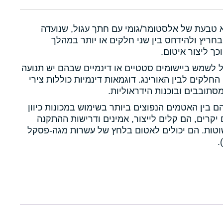
א טבעת של אלסטומר/גומי עם חתך עגול, שנועדה
חריץ ולהידחס בין שני חלקים או יותר במהלך
כך ליצור איטום.
ול לשמש ביישומים סטטיים או דינמיים שבהם יש תנועה
 החלקים לבין האורינג. דוגמאות דינמיות כוללות צירי
תובבים ובוכנות הידראוליות.
הם בין האטמים הנפוצים ביותר בשימוש במכונות כיוון
יקרים, הם קלים לייצור, אמינים ודרישות ההתקנה
טות. הם יכולים לאטום בלחץ של עשרות מגה-פסקל