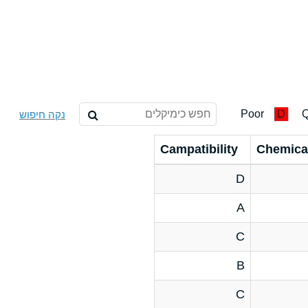
Poor
D
Q
נקה חיפוש
Campatibility
Chemica
D
A
C
B
C