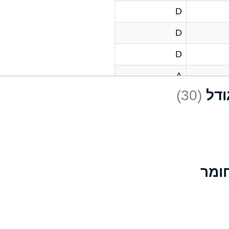
D
D
D
A
(30)
D
A
D
A
B
A
A